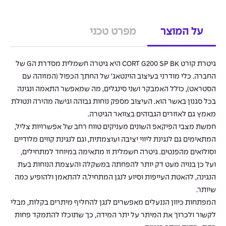
על המוצר
מפרט טכני
גיטרת קורט CORT G200 SP BK היא גיטרה חשמלית מסדרת הG של
החברה. כלי מודרני בעיצוב הוינטאג’ של החתך הכפול (המזוהה עם
הסטראט), כולל האמבקר ושני סינגלים, מה שמאפשר התאמה ונגינה
בכל סגנון באשר הוא. העיצוב מספק נוחות גבוהה וגישה מהירה ונטולת
מאמץ גם לאזורים הגבוהים בצוואר הגיטרה.
חמשת מצבי הפיקאפ השונים מעניקים טווח רחב של אפשרויות צליל,
המתאימים גם לנגינת ליווי יציבה ועוצמתית, וגם לנגינת קווים מלודיים
וסולואים מהפנטים. גיטרה חשמלית זו מתאימה במיוחד למתחילים,
ועל כן בנויה מעט דק יותר להפחתה במשקלה והעצמת הנוחות בעת
הנגינה, להאטת העייפות וסיוע לנגן המתחיל.ה להתאמן ולהופיע כמה
שיותר.
המפתחות כיוון הננעלים מאפשרים לנגן להחליף מיתרים בקלות, מבלי
לקשור ולכרוך את המיתר על יתר המידה, כך שתוכלו להתמקד פחות