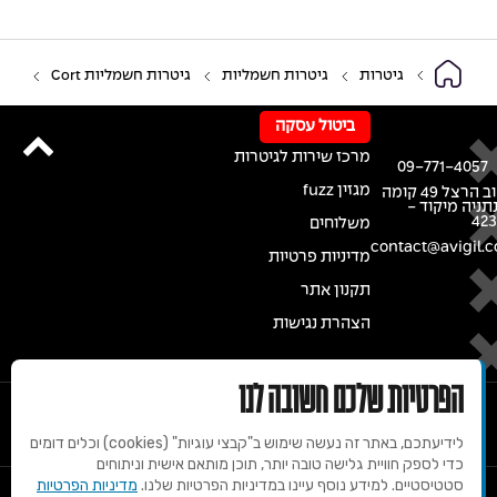
גיטרות
גיטרות חשמליות
גיטרות חשמליות Cort
ביטול עסקה
מרכז שירות לגיטרות
09-771-4057
מגזין fuzz
רחוב הרצל 49 קומה
נתניה מיקוד -
42
משלוחים
contact@avigil.co
מדיניות פרטיות
תקנון אתר
הצהרת נגישות
הפרטיות שלכם חשובה לנו
לידיעתכם, באתר זה נעשה שימוש ב"קבצי עוגיות" (cookies) וכלים דומים
כדי לספק חוויית גלישה טובה יותר, תוכן מותאם אישית וניתוחים
סטטיסטיים. למידע נוסף עיינו במדיניות הפרטיות שלנו.
מדיניות הפרטיות
© 2020 זכויות שמורות למרכז הגיטרות של אבי גיל