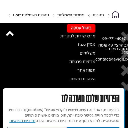
גיטרות
גיטרות חשמליות
גיטרות חשמליות Cort
ביטול עסקה
מרכז שירות לגיטרות
09-771-4057
מגזין fuzz
רחוב הרצל 49 קומה
נתניה מיקוד -
42
משלוחים
contact@avigil.co
מדיניות פרטיות
תקנון אתר
הצהרת נגישות
הפרטיות שלכם חשובה לנו
לידיעתכם, באתר זה נעשה שימוש ב"קבצי עוגיות" (cookies) וכלים דומים
כדי לספק חוויית גלישה טובה יותר, תוכן מותאם אישית וניתוחים
סטטיסטיים. למידע נוסף עיינו במדיניות הפרטיות שלנו.
מדיניות הפרטיות
© 2020 זכויות שמורות למרכז הגיטרות של אבי גיל