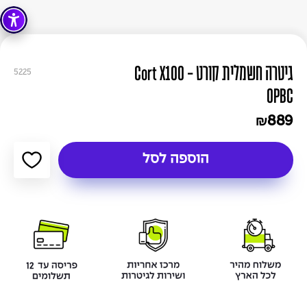
גיטרה חשמלית קורט - Cort X100
5225
OPBC
889
₪
הוספה לסל