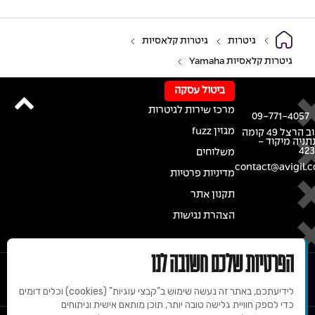
גיטרות
גיטרות קלאסיות
גיטרות קלאסיות Yamaha
ביטול עסקה
מרכז שירות לגיטרות
09-771-4057
מגזין fuzz
רחוב הרצל 49 קומה
נתניה מיקוד -
42
משלוחים
contact@avigil.co
מדיניות פרטיות
תקנון אתר
הצהרת נגישות
הפרטיות שלכם חשובה לנו
לידיעתכם, באתר זה נעשה שימוש ב"קבצי עוגיות" (cookies) וכלים דומים
כדי לספק חוויית גלישה טובה יותר, תוכן מותאם אישית וניתוחים