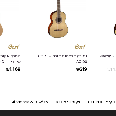
גיטרה קלאסית קורט - CORT
גיטרה אקוסטית קורט + נרתיק
AC10
מקורי - ORT EARTH-GRAND
OP
1,169
61
₪
₪
 קלאסית מוגברת + נרתיק מקורי אלהמברה – Alhambra CS-3 CW E8