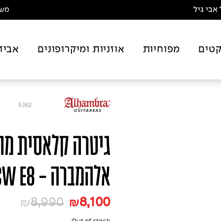
אבי גיל
משלו
טים
מפוחיות
אוזניות ומיקרופונים
אביז
5362
גיטרה קלאסית מוג
אלהמברה - Alhambra CS-3 CW E8
8,990
8,100
₪
₪