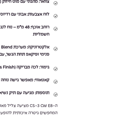
צוואר:
מהגוני עם מוט חיזוק (Truss Rod)
לוח אצבעות:
אבוני עם רדיוס (Radiused Ebony
רוחב אוכף:
48 מ”מ – נוח ל
חשמליות
אלקטרוניקה:
פנימי ופיקאפ תחת הגשר, עם 
גימור:
לכה מבריקה (Gloss Finish)
קאטאווי:
מאפשר גישה נוחה ל
תוספות:
מגיעה עם תיק נשיאה מרו
ה-CS-3 CW E8 מציעה צ
המחפשים גיטרה איכותית להופעות 