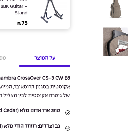
08BK Guitar
Stand
75
₪
על המוצר
מפר
hambra CrossOver CS-3 CW E8
אקוסטית בסגנון קרוסאובר, המיוע
של גיטרה אקוסטית לבין הצליל ה
טופ:
ארז אדום מלא (Solid Red Cedar)
גב וצדדים:
רוזווד הודי מלא (Solid Indian Rosewood)