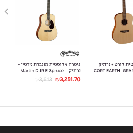
גיטרה אקוסטית מוגברת מרטין +
C-
נרתיק - Martin D JR E Spruce
HD-28
Top
088
16,279.20
3,613
3,251.70
₪
₪
₪