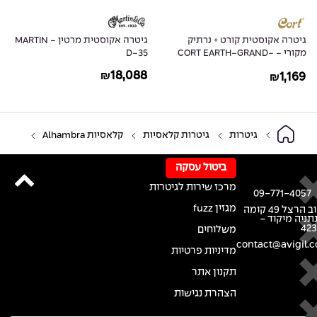
גיטרה אקוסטית קורט + נרתיק
גיטרה אקוסטית מרטין - MARTIN
מקורי - CORT EARTH-GRAND-
D-35
OP
18,088
1,169
₪
₪
גיטרות
גיטרות קלאסיות
קלאסיות Alhambra
ביטול עסקה
מרכז שירות לגיטרות
09-771-4057
מגזין fuzz
רחוב הרצל 49 קומה
נתניה מיקוד -
42
משלוחים
contact@avigil.co
מדיניות פרטיות
תקנון אתר
הצהרת נגישות