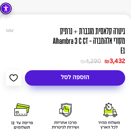
גיטרה קלאסית מוגברת + נרתיק
5262
מקורי אלהמברה - Alhambra 3 C CT
E1
4,290
3,432
₪
₪
הוספה לסל