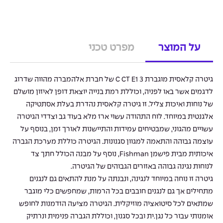
על המוצר
מפרט טכני
גיטרה קלאסית מוגברת 3 C CT E1 של חברת אלהמברה מהווה שדרוג
לדגמים אשר באו לפניה, וכוללת רמת בנייה יוצאת דופן לאיזון מושלם
של נוחות ואיכות צליל. זו גיטרה קלאסית נהדרת בעלת אסתטיקה
אלגנטית במיוחד. לוח התהודה עשוי ארז מלא בעוד גב וצדדי הגיטרה
עשויים מהגוני, שמבטיחים עמידות והתיישנות לאורך זמן, בנוסף על
עוצמה גבוהה והתאמה למגוון סגנונות. הגיטרה כוללת מערכת הגברה
איכותית מבית פישמן Fishman, נוסף על מבנה הכולל חתך צד
לנוחות נגינה גבוהה באזורים הגבוהים של הגיטרה.
גיטרה זו נוחה במיוחד לנגינה, ונבנתה על מנת להתאים גם לנגנים
מתחילים אך גם לנגנים חובבים בכל הרמות, שמחפשים כלי מוגבר
שמתאים לכל סיטואציה מוזיקלית. הגיטרה מציעה הזדמנות לחופש
אומנותי עבור כל נגן.ית ובכל סגנון, וכוללת הגברה פנימית ונרתיק