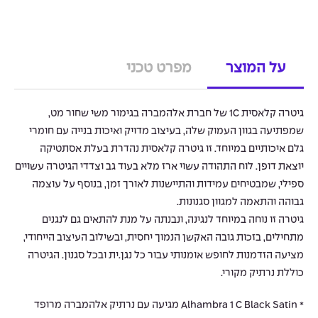
על המוצר
מפרט טכני
גיטרה קלאסית 1C של חברת אלהמברה בגימור משי שחור מט,
שמפתיעה בגוון העמוק שלה, בעיצוב מדויק ואיכות בנייה עם חומרי
גלם איכותיים במיוחד. זו גיטרה קלאסית נהדרת בעלת אסתטיקה
יוצאת דופן. לוח התהודה עשוי ארז מלא בעוד גב וצדדי הגיטרה עשויים
ספילי, שמבטיחים עמידות והתיישנות לאורך זמן, בנוסף על עוצמה
גבוהה והתאמה למגוון סגנונות.
גיטרה זו נוחה במיוחד לנגינה, ונבנתה על מנת להתאים גם לנגנים
מתחילים, בזכות גובה האקשן הנמוך יחסית, ובשילוב העיצוב הייחודי,
מציעה הזדמנות לחופש אומנותי עבור כל נגן.ית ובכל סגנון. הגיטרה
כוללת נרתיק מקורי.
* Alhambra 1 C Black Satin מגיעה עם נרתיק אלהמברה מרופד