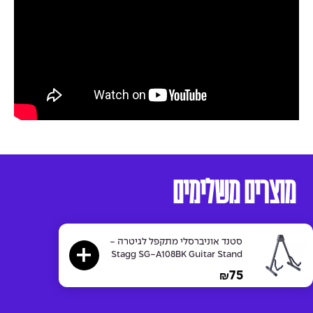
מוצרים משלימים
סטנד אוניברסלי מתקפל לגיטרה -
Stagg SG-A108BK Guitar Stand
75
₪