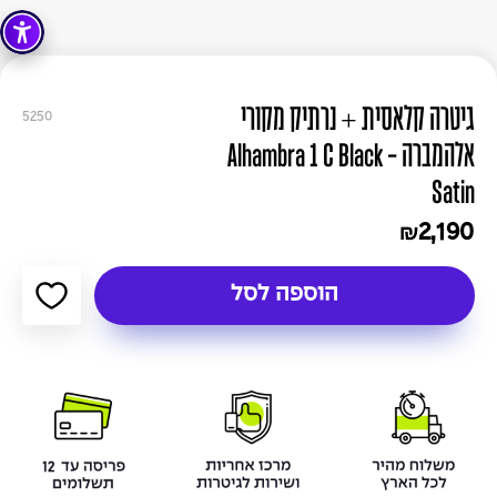
גיטרה קלאסית + נרתיק מקורי
5250
אלהמברה - Alhambra 1 C Black
Satin
2,190
₪
הוספה לסל