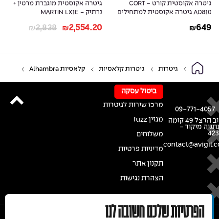
גיטרה אקוסטית קורט - CORT
גיטרה אקוסטית מוגברת מרטין +
AD810 גיטרה אקוסטית למתחילים
נרתיק - MARTIN LX1E
2,838
2,554.20
649
₪
₪
₪
גיטרות
גיטרות קלאסיות
קלאסיות Alhambra
ביטול עסקה
מרכז שירות לגיטרות
09-771-4057
מגזין fuzz
רחוב הרצל 49 קומה
נתניה מיקוד -
42
משלוחים
contact@avigil.co
מדיניות פרטיות
תקנון אתר
הצהרת נגישות
הפרטיות שלכם חשובה לנו