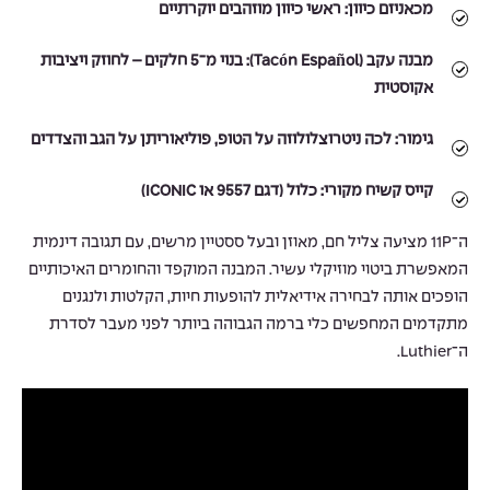
מכאניזם כיוון:
ראשי כיוון מוזהבים יוקרתיים
מבנה עקב (Tacón Español):
בנוי מ־5 חלקים – לחוזק ויציבות
אקוסטית
גימור:
לכה ניטרוצלולוזה על הטופ, פוליאוריתן על הגב והצדדים
קייס קשיח מקורי:
כלול (דגם 9557 או ICONIC)
ה־11P מציעה צליל חם, מאוזן ובעל ססטיין מרשים, עם תגובה דינמית
המאפשרת ביטוי מוזיקלי עשיר. המבנה המוקפד והחומרים האיכותיים
הופכים אותה לבחירה אידיאלית להופעות חיות, הקלטות ולנגנים
מתקדמים המחפשים כלי ברמה הגבוהה ביותר לפני מעבר לסדרת
ה־Luthier.