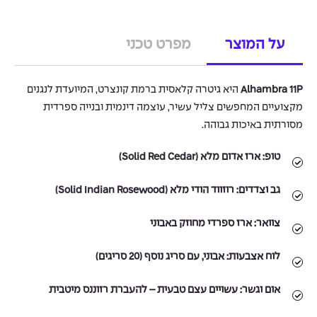
על המוצר
מפרט טכני
Alhambra 11P
היא גיטרה קלאסית ברמת קונצרט, המיועדת לנגנים
מקצועיים המחפשים צליל עשיר, עוצמה דינמית ובנייה ספרדית
מסורתית באיכות גבוהה.
טופ:
ארז אדום מלא (Solid Red Cedar)
גב וצדדים:
רוזווד הודי מלא (Solid Indian Rosewood)
צוואר:
ארז ספרדי מחוזק באבוני
לוח אצבעות:
אבוני, עם סריג נוסף (20 סריגים)
אום וגשר:
עשויים עצם טבעית – להעברת רזוננס מיטבית