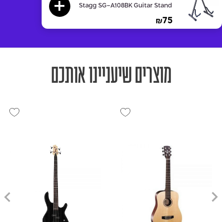
Stagg SG-A108BK Guitar Stand
75
₪
מוצרים שיעניינו אותכם