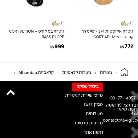
גיטרה אקוסטית 3/4 + קייס רך
גיטרה בס קורט - CORT ACTION
קורט - CORT AD-MINI
BASS PJ OPB
999
772
₪
₪
גיטרות
גיטרות קלאסיות
קלאסיות Alhambra
ביטול עסקה
מרכז שירות לגיטרות
09-771-4057
מגזין fuzz
רחוב הרצל 49 קומה
נתניה מיקוד -
42
משלוחים
contact@avigil.co
מדיניות פרטיות
תקנון אתר