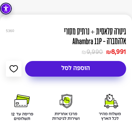
גיטרה קלאסית + נרתיק מקורי
5360
אלהמברה - Alhambra 11P
9,990
8,991
₪
₪
הוספה לסל