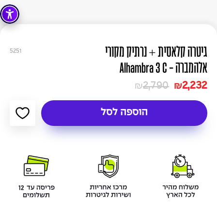
גיטרה קלאסית + נרתיק מקורי
5251
אלהמברה - Alhambra 3 C
2,790
2,232
₪
₪
הוספה לסל