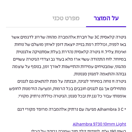
על המוצר
מפרט טכני
גיטרה קלאסית 3C של חברת אלהמברה מהווה שדרוג לדגמים אשר
באו לפניה, וכוללת רמת בנייה יוצאת דופן לאיזון מושלם של נוחות
ואיכות צליל. זו גיטרה קלאסית נהדרת בעלת אסתטיקה אלגנטית
במיוחד. לוח התהודה עשוי ארז מלא בעוד גב וצדדי הגיטרה עשויים
מהגוני, שמבטיחים עמידות והתיישנות לאורך זמן, בנוסף על עוצמה
גבוהה והתאמה למגוון סגנונות.
גיטרה זו נוחה במיוחד לנגינה, ונבנתה על מנת להתאים גם לנגנים
מתחילים אך גם לנגנים חובבים בכל הרמות, ומציעה הזדמנות לחופש
אומנותי עבור כל נגן.ית ובכל סגנון. הגיטרה כוללת נרתיק מקורי.
* Alhambra 3 C מגיעה עם נרתיק אלהמברה מרופד מקורי דגם
Alhambra 9730 10mm Light
בשווי 190 ש”ח, לניידות קלה תוך שמירה גבוהה על הכלי.