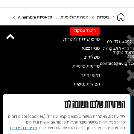
גיטרות
גיטרות קלאסיות
קלאסיות Alhambra
ביטול עסקה
מרכז שירות לגיטרות
09-771-4057
מגזין fuzz
רחוב הרצל 49 קומה
נתניה מיקוד -
42
משלוחים
contact@avigil.co
מדיניות פרטיות
תקנון אתר
הצהרת נגישות
הפרטיות שלכם חשובה לנו
לידיעתכם, באתר זה נעשה שימוש ב"קבצי עוגיות" (cookies) וכלים דומים
כדי לספק חוויית גלישה טובה יותר, תוכן מותאם אישית וניתוחים
סטטיסטיים. למידע נוסף עיינו במדיניות הפרטיות שלנו.
מדיניות הפרטיות
© 2020 זכויות שמורות למרכז הגיטרות של אבי גיל