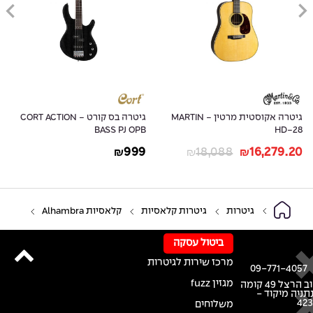
גיטרה אקוסטית מרטין - MARTIN
גיטרה בס קורט - CORT ACTION
BASS PJ OPB
HD-28
999
18,088
16,279.20
₪
₪
₪
גיטרות
גיטרות קלאסיות
קלאסיות Alhambra
ביטול עסקה
מרכז שירות לגיטרות
09-771-4057
מגזין fuzz
רחוב הרצל 49 קומה
נתניה מיקוד -
42
משלוחים