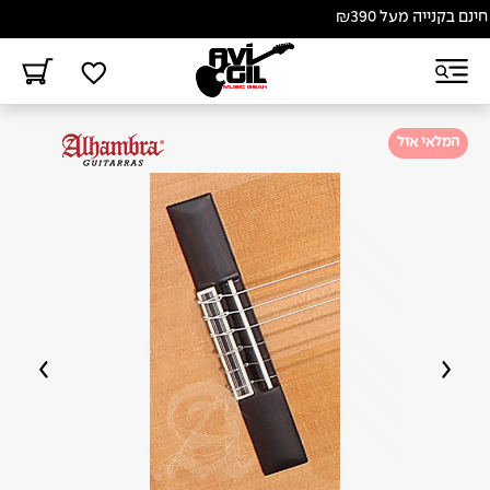
נייה מעל ₪390
המלאי אזל