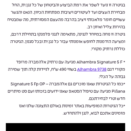
בגיטרה זו נועד לשפר את רמת הביצוע והביטחון של כל נגן.ית, החל
מבחירת העצים ועד לעיטורים ויציבות מפתחות הכיוון. הנאט והגשר
עשויים חומר מלאכותי ויציב בהרבה מהעצם המסורתית, מה שמבטיח
בהירות צליל ואיזון רב.
גיטרה זו נוחה במיוחד לנגינה, מתאימה לנגני פלמנקו בתחילת דרכם,
ומציעה הזדמנות לחופש אומנותי עבור כל נגן.ית ובכל סגנון. הגיטרה
כוללת נרתיק מקורי.
* Alhambra Signature 5 F מגיעה עם נרתיק אלהמברה מרופד
מקורי דגם
Alhambra 9738
בשווי 490 ש”ח, לניידות קלה תוך שמירה
גבוהה על הכלי.
*כמו כל הגיטרות שאנו מוכרים גם אלהמברה – Signature 5 Fp OP
Piñana מגיעה עם טיפול הסטאפ שאנו ידועים בזכותו ועם סט מיתרים
חדש וטרי לבחירתכם.
*כל הגיטרות המופיעות באתר זמינות באולם התצוגה שלנו ואנו
מזמינים אתכם לבוא, לנגן ולהתחדש.