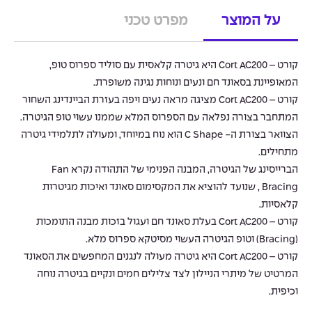
על המוצר
מפרט טכני
קורט – Cort AC200 היא גיטרה קלאסית עם סוליד ספרוס טופ,
המאופיינת בסאונד חם ונעים ונוחות נגינה משופרת.
קורט – Cort AC200 מציגה מראה נעים ויפה בעזרת הביינדינג השחור
המתחבר בצורה נפלאה עם הספרוס המלא שממנו עשוי טופ הגיטרה.
הצוואר בצורת ה- C Shape הוא נוח במיוחד, ומעולה לתלמידי גיטרה
מתחילים.
הברייסינג של הגיטרה, המבנה הפנימי של התהודה נקרא Fan
Bracing , שנועד להוציא את המקסימום סאונד ואיכות מגיטרות
קלאסיות.
קורט – Cort AC200 בעלת סאונד חם ועגול בזכות מבנה התומכות
(Bracing) וטופ הגיטרה העשוי מסיטקא ספרוס מלא.
קורט – Cort AC200 היא גיטרה מעולה לנגנים המחפשים את הסאונד
המרטיט של מיתרי הניילון לצד צלילים חמים ונקיים בגיטרה נוחה
וכיפית.