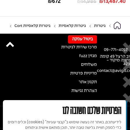
672
14,986
13,487.40
₪
₪
₪
גיטרות
גיטרות קלאסיות
גיטרות קלאסיות Cort
ביטול עסקה
מרכז שירות לגיטרות
09-771-4057
מגזין fuzz
רחוב הרצל 49 קומה
נתניה מיקוד -
42
משלוחים
contact@avigil.co
מדיניות פרטיות
תקנון אתר
הצהרת נגישות
הפרטיות שלכם חשובה לנו
לידיעתכם, באתר זה נעשה שימוש ב"קבצי עוגיות" (cookies) וכלים דומים
כדי לספק חוויית גלישה טובה יותר, תוכן מותאם אישית וניתוחים