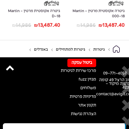
גיטרה אקוסטית מרטין - Martin
גיטרה אקוסטית מרטין - Martin
D-18
000-18
14,986
13,487.40
14,986
13,487.40
₪
₪
₪
₪
גיטרות
גיטרות למתחילים
באנדלים
ביטול עסקה
מרכז שירות לגיטרות
09-771-4057
מגזין fuzz
רחוב הרצל 49 קומה
נתניה מיקוד -
42
משלוחים
contact@avigil.co
מדיניות פרטיות
תקנון אתר
הצהרת נגישות