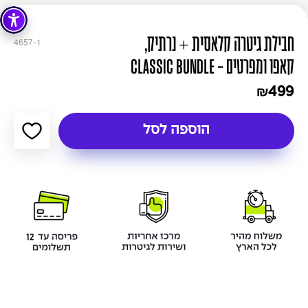
חבילת גיטרה קלאסית + נרתיק,
4657-1
קאפו ומפרטים - CLASSIC BUNDLE
499
₪
הוספה לסל