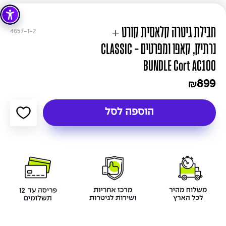
חבילת גיטרה קלאסית קורט +
4657-1-2
נרתיק, קאפו ומפרטים - CLASSIC
BUNDLE Cort AC100
899
₪
הוספה לסל