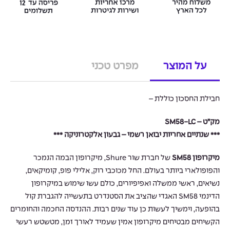
על המוצר
מפרט טכני
חבילת החסכון כוללת –
מק”ט – SM58-LC
*** שנתיים אחריות יבואן רשמי – גבעון אלקטרוניקה ***
מיקרופון SM58
של חברת שור Shure, מיקרופון הבמה הנמכר
והפופולארי ביותר בעולם. החל מכוכבי רוק, אלילי פופ, קומיקאים,
נשיאים, ראשי ממשלה ואפיפיורים, כולם עשו שימוש במיקרופון
הדינמי SM58 האגדי שהציב את הסטנדרט בתעשייה להגברת קול
בהופעה, וימשיך לעשות כן עוד שנים רבות. ההנדסה החכמה והחומרים
הקשיחים מבטיחים מיקרופון אמין שעמיד לאורך זמן, מטשטש רעשי