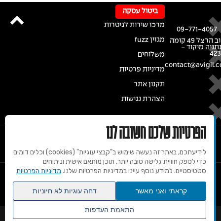
ביטול עסקה
מרכז שירות לגיטרות
09-771-4057
מגזין fuzz
רחוב הרצל 49 קומה
נתניה מיקוד -
42
משלוחים
contact@avigil.co
מדיניות פרטיות
תקנון אתר
הצהרת נגישות
הפרטיות שלכם חשובה לנו
לידיעתכם, באתר זה נעשה שימוש ב"קבצי עוגיות" (cookies) וכלים דומים
כדי לספק חוויית גלישה טובה יותר, תוכן מותאם אישית וניתוחים
סטטיסטיים. למידע נוסף עיינו במדיניות הפרטיות שלנו.
מדיניות הפרטיות
© 2020 זכויות שמורות למרכז הגיטרות של אבי גיל
קראתי ואני מאשר
דחה עוגיות לא חיוניות
התאמת העדפות