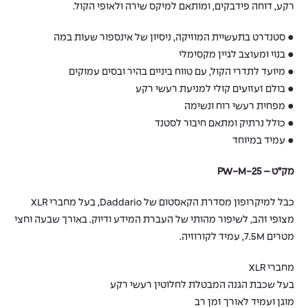
רקע, דוחה פידבקים, ומותאם למיקס שירה ולאופי הקול.
● סטנדרט בתעשיית המוזיקה, ניסיון של אינספור שעות במה
● בנוי ומעוצב לגיין מקסימלי
● מיועד לתדרי הקול, עם טווח ביניים בהיר ובסים עמוקים
● בולם זעזועים קולי למניעת רעשי רקע
● מפחית רעשי רוח ונשימה
● כולל נרתיק ומתאם חיבור לסטנד
● עמיד במיוחד
מק”ט – PW-M-25
כבל למיקרופון מסדרת הקאסטום של Daddario, בעל מחברי XLR
מצופי זהב, לשיפור מהותי של העברת המידע ודיוק. באורך שבעה וחצי
מטרים 7.5M, עמיד לקורוזיה.
מחברי XLR
בעל שכבת הגנה המבטלת לחלוטין רעשי רקע
מוגן ועמיד לאורך זמן רב