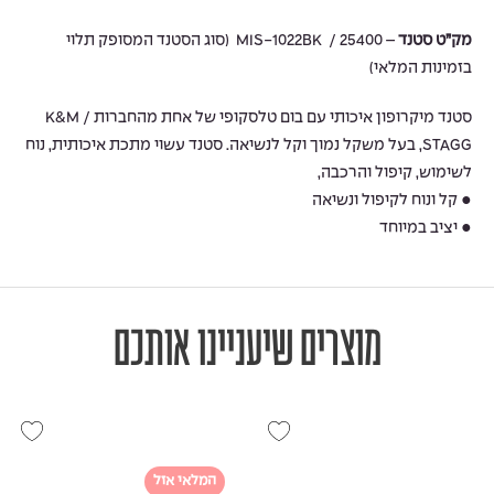
מק”ט סטנד
– 25400 / MIS-1022BK (סוג הסטנד המסופק תלוי
בזמינות המלאי)
סטנד מיקרופון איכותי עם בום טלסקופי של אחת מהחברות K&M /
STAGG, בעל משקל נמוך וקל לנשיאה. סטנד עשוי מתכת איכותית, נוח
לשימוש, קיפול והרכבה,
● קל ונוח לקיפול ונשיאה
● יציב במיוחד
מוצרים שיעניינו אותכם
המלאי אזל