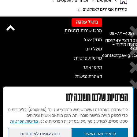
אפקטים
אביזרים לאפקטים
סוללות אביזרים לאפקטים
ביטול עסקה
מרכז שירות לגיטרות
09-771-4057
מגזין fuzz
רחוב הרצל 49 קומה
נתניה מיקוד -
42
משלוחים
contact@avigil.co
מדיניות פרטיות
תקנון אתר
הצהרת נגישות
הפרטיות שלכם חשובה לנו
לידיעתכם, באתר זה נעשה שימוש ב"קבצי עוגיות" (cookies) וכלים דומים
כדי לספק חוויית גלישה טובה יותר, תוכן מותאם אישית וניתוחים
סטטיסטיים. למידע נוסף עיינו במדיניות הפרטיות שלנו.
מדיניות הפרטיות
© 2020 זכויות שמורות למרכז הגיטרות של אבי גיל
קראתי ואני מאשר
דחה עוגיות לא חיוניות