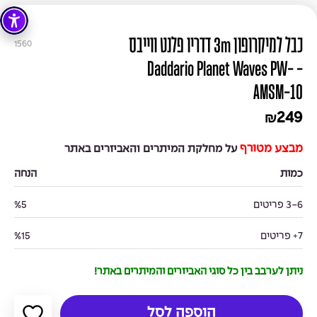
כבל למיקרופון 3m דדריו פלנט ווייבס
1560
- Daddario Planet Waves PW-
AMSM-10
249
₪
מבצע מטורף
על מחלקת המיתרים והאביזרים באתר
כמות
הנחה
3-6 פריטים
%5
7+ פריטים
%15
ניתן לערבב בין כל סוגי האביזרים והמיתרים באתר!
הוספה לסל