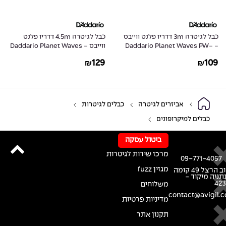
כבל לגיטרה 3m דדריו פלנט ווייבס
כבל לגיטרה 4.5m דדריו פלנט
- Daddario Planet Waves PW-
ווייבס - Daddario Planet Waves
PW-G-15
GRA-10
129
109
₪
₪
אביזרים לגיטרה
כבלים לגיטרות
כבלים למיקרופונים
ביטול עסקה
מרכז שירות לגיטרות
09-771-4057
מגזין fuzz
רחוב הרצל 49 קומה
נתניה מיקוד -
42
משלוחים
contact@avigil.co
מדיניות פרטיות
תקנון אתר