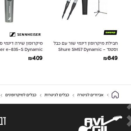
קסר
חבילת מיקרופון דינמי שור עם כבל
מיקרופון שירה דינמי סנ
וסטנד - Shure SM57 Dynamic
ser e-835-S Dynamic
ocal Microphone With
Instrument Microphone Bundle
409
849
₪
₪
on/off Switch
with cable and stand
C
אביזרים לגיטרה
כבלים לגיטרות
כבלים למיקרופונים
דבר