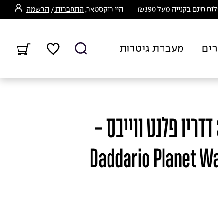
ח חינם בקנייה מעל ₪390
היי רוקסטאר,
התחברות
/
הרשמה
רים
מעבדת גיטרות
כבל למיקרופון 3M דדריו פלנט ווייבס -
Daddario Planet W