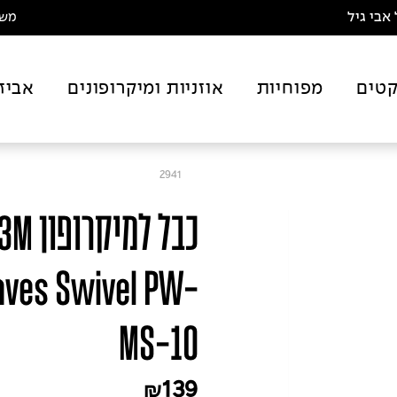
אבי גיל
משלו
טים
מפוחיות
אוזניות ומיקרופונים
אביז
2941
aves Swivel PW-
MS-10
139
₪