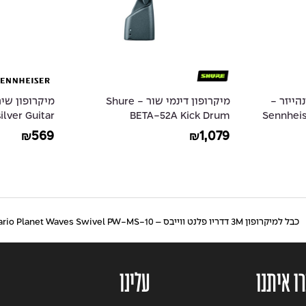
הייזר -
מיקרופון דינמי שור - Shure
מיקרופון שיר
ilver Guitar
BETA-52A Kick Drum
Sennhei
Performance
Microphone
Live V
569
1,079
₪
₪
Microphone
כבל למיקרופון 3M דדריו פלנט ווייבס – Daddario Planet Waves Swivel PW-MS-10
ו איתנו
עלינו