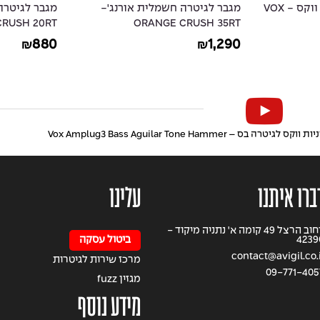
 אורנג'-
מגבר לגיטרה חשמלית אורנג'-
VX15-GT
ORANGE CRUSH 20RT
O
850
880
₪
₪
גיטרה בס – Vox Amplug3 Bass Aguilar Tone Hammer
ברו איתנו
עלינו
רחוב הרצל 49 קומה א' נתניה מיקוד -
4239
ביטול עסקה
contact@avigil.co.i
מרכז שירות לגיטרות
09-771-405
מגזין fuzz
מידע נוסף