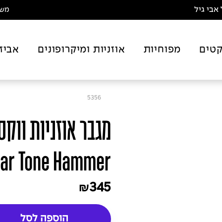
אבי גיל
משלו
טים
מפוחיות
אוזניות ומיקרופונים
אביז
5356
lar Tone Hammer
345
₪
הוספה לסל