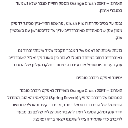
האורנג’ – Orange Crush 20RT מספק חוויית מגבר שלא נשמעה
במגברי אימון.
נבנה על בסיס סדרת ה Crush Pro , פראמפ ההיי-גיין מסוגל להפיק
מגוון ענק של סאונדים מאוברדרייב עדין עד לדיסטורשן עם סאסטיין
ענק.
בזכות איכות הפראמפ של המגבר תקבלו צליל איכותי וברור גם
באוברדייב דחוס במיוחד, תוכלו לעבור בין סאונד נקי וצלול לאובדרייב
ענק בעזרת פוטסוויצ’ או בעזרת הכפתור בחלקו העליון של המגבר.
*טיונר ואפקט ריברב מובנים
האורנג’ – Orange Crush 20RT מצויידת באפקט ריברב מובנה
המבוסס על ריברב הקפיץ (Spring Reverb) הקלאסי והאהוב, המודול
הדיגיטלי של הריברב ורסטילי ביותר, מריברב קצר ופאנצ’י לתחושת
חדר ענק ומלא, המעגל דואג להעביר את הצליל שלכם גם מבעד
לריברב כדי שתמיד הצליל שתנגנו ישאר בריא ופאנצ’י.