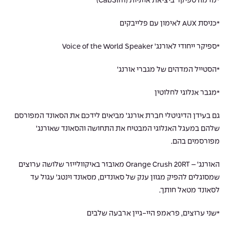
*מדמה ספיקר ביציאת אוזניות (CabSim)
*כניסת AUX לאימון עם פלייבקים
*ספיקר ייחודי לאורנג’ Voice of the World Speaker
*הסטייל המדהים של מגברי אורנג’
*מגבר אנלוגי לחלוטין
גם בעידן הדיגיטלי חברת אורנג’ מביאים לידכם את הסאונד המפורסם
שלהם במעגל האנלוגי המבטיח את התחושה והסאונד שאורנג’
מפורסמים בהם.
האורנג’ – Orange Crush 20RT מאובזר באיקוולייזר שלושה ערוצים
שמסוגלים להפיק מגוון ענק של סאונדים, מסאונד וינטג’ עגול עד
לסאונד מטאל חותך.
*שני ערוצים, פראמפ היי-גיין ארבעה שלבים