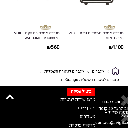
מגבר לגיטרה חשמלית ווקס - VOX
מגבר לגיטרה בס ווקס – VOX
PATHFINDER Bass 10
MINI GO 10
560
1,100
₪
₪
מגברים
מגברים לגיטרה חשמלית
מגברים לגיטרה חשמלית Orange
ביטול עסקה
מרכז שירות לגיטרות
09-771-4057
מגזין fuzz
רחוב הרצל 49 קומה
נתניה מיקוד -
42
משלוחים
contact@avigil.co
מדיניות פרטיות