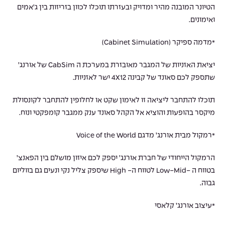
הטיונר המובנה מהיר ומדויק ובעזרתו תוכלו לכוון בזריזות בין ג’אמים
ואימונים.
*מדמה ספיקר (Cabinet Simulation)
יציאת האזניות של המגבר מאובזרת במערכת ה CabSim של אורנג’
שתספק לכם סאונד של קבינה 4X12 ישר לאזניות.
תוכלו להתחבר ליציאה זו לאימון שקט או לחלופין להתחבר לקונסולת
מיקסר בהופעות והוציא אל הקהל סאונד ענק ממגבר קומפקטי ונוח.
*רמקול מבית אורנג’ מדגם Voice of the World
הרמקול הייחודי של חברת אורנג’ יספק לכם איזון מושלם בין הפאנצ’
בטווח ה -Low-Mid לטווח ה- High שיספק צליל נקי ונעים גם בווליום
גבוה.
*עיצוב אורנג’ קלאסי