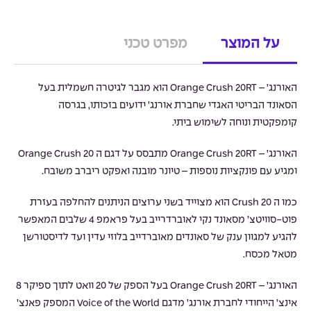
על המוצר
מפרט טכני
האורנג’ – Orange Crush 20RT הוא מגבר לגיטרה חשמלית בעל
הסאונד הבריטי האגדי שחברת אורנג’ ידועים בזכותו, בגרסה
קומפקטית ונוחה לשימוש ביתי.
האורנג’ – Orange Crush 20RT מתבסס על דגם ה Orange Crush 20
ומגיע עם פונקציות נוספות – טיונר מובנה ואפקט ריברב משובח.
כמו ה Crush 20 הוא מצוייד בשני ערוצים הניתנים להחלפה בעזרת
פוט-סוויטצ’ מסאונד נקי לאוברדרייב בעל פראמפ 4 שלבים המאפשר
להגיע למגוון ענק של סאונדים מאוברדייב בלוזי עדין ועד לדיסטורשן
מטאל מכסח.
האורנג’ – Orange Crush 20RT בעל הספק של 20 וואט לתוך ספיקר 8
אינצ’ הייחודי לחברת אורנג’ מדגם Voice of the World המספק פאנצ’