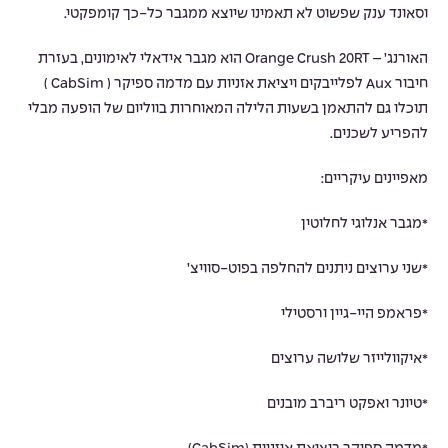
וסאונד ענק שפשוט לא תאמינו שיוצא ממגבר כל-כך קומפקטי.
האורנג’ – Orange Crush 20RT הוא מגבר אידאלי לאימונים, בעזרת
חיבור Aux לפלייבקים ויציאת אזניות עם מדמה ספיקר ( CabSim )
תוכלו גם להתאמן בשעות הלילה המאוחרות בווליום של הופעה מבלי
להפריע לשכנים.
מאפיינים עיקריים:
*מגבר אנלוגי לחלוטין
*שני ערוצים ניתנים להחלפה בפוט-סוויצ’
*פראמפ היי-גיין ורסטילי
*איקוולייזר שלושה ערוצים
*טיונר ואפקט ריברב מובנים