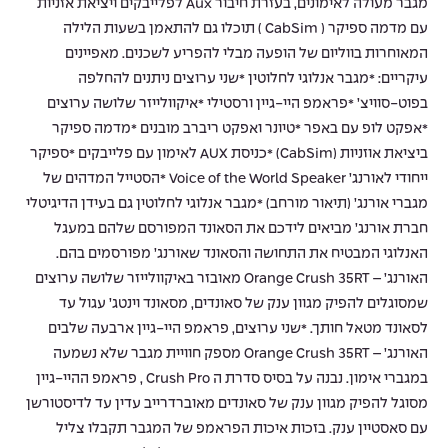
מגבר מעולה לאימונים, בעזרת חיבור Aux לפלייבקים ויציאת אזניות
עם מדמה ספיקר ( CabSim ) תוכלו גם להתאמן בשעות הלילה
המאוחרות בווליום של הופעה מבלי להפריע לשכנים. מאפיינים
עיקריים: *מגבר אנלוגי לחלוטין *שני ערוצים ניתנים להחלפה
בפוט-סוויצ’ *פראמפ היי-גיין ורסטילי *איקוולייזר שלושה ערוצים
*אפקט לופ עם באפר *טיונר ואפקט ריברב מובנים *מדמה ספיקר
ביציאת אוזניות (CabSim) *כניסת AUX לאימון עם פלייבקים *ספיקר
ייחודי לאורנג’ Voice of the World Speaker *הסטייל המדהים של
מגברי אורנג’ (תיאור מורחב) *מגבר אנלוגי לחלוטין גם בעידן הדיגיטלי
חברת אורנג’ מביאים לידכם את הסאונד המפורסם שלהם במעגל
האנלוגי המבטיח את התחושה והסאונד שאורנג’ מפורסמים בהם.
האורנג’ – Orange Crush 35RT מאובזר באיקוולייזר שלושה ערוצים
שמסוגלים להפיק מגוון ענק של סאונדים, מסאונד וינטג’ עגול עד
לסאונד מטאל חותך. *שני ערוצים, פראמפ היי-גיין ארבעה שלבים
האורנג’ – Orange Crush 35RT מספק חוויית מגבר שלא נשמעה
במגברי אימון. נבנה על בסיס סדרת ה Crush Pro , פראמפ ההיי-גיין
מסוגל להפיק מגוון ענק של סאונדים מאוברדרייב עדין עד לדיסטורשן
עם סאסטיין ענק. בזכות איכות הפראמפ של המגבר תקבלו צליל