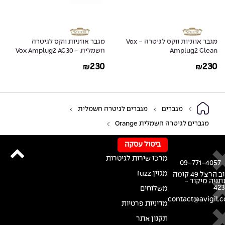
מגבר אוזניות ווקס לגיטרה - Vox
מגבר אוזניות ווקס לגיטרה
Amplug2 Clean
חשמלית - Vox Amplug2 AC30
230
230
₪
₪
מגברים
מגברים לגיטרה חשמלית
מגברים לגיטרה חשמלית Orange
ביטול עסקה
מרכז שירות לגיטרות
09-771-4057
מגזין fuzz
רחוב הרצל 49 קומה
נתניה מיקוד -
42
משלוחים
contact@avigil.co
מדיניות פרטיות
תקנון אתר