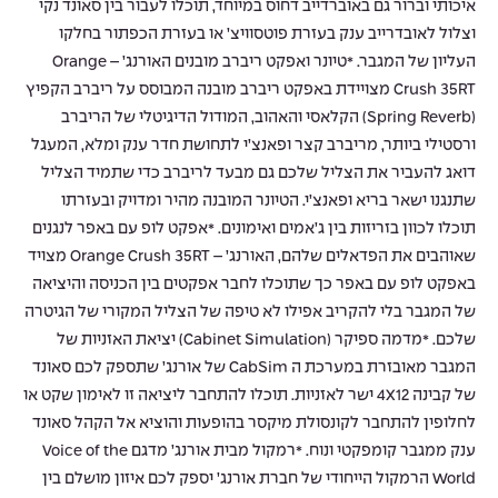
איכותי וברור גם באוברדייב דחוס במיוחד, תוכלו לעבור בין סאונד נקי
וצלול לאובדרייב ענק בעזרת פוטסוויצ’ או בעזרת הכפתור בחלקו
העליון של המגבר. *טיונר ואפקט ריברב מובנים האורנג’ – Orange
Crush 35RT מצויידת באפקט ריברב מובנה המבוסס על ריברב הקפיץ
(Spring Reverb) הקלאסי והאהוב, המודול הדיגיטלי של הריברב
ורסטילי ביותר, מריברב קצר ופאנצ’י לתחושת חדר ענק ומלא, המעגל
דואג להעביר את הצליל שלכם גם מבעד לריברב כדי שתמיד הצליל
שתנגנו ישאר בריא ופאנצ’י. הטיונר המובנה מהיר ומדויק ובעזרתו
תוכלו לכוון בזריזות בין ג’אמים ואימונים. *אפקט לופ עם באפר לנגנים
שאוהבים את הפדאלים שלהם, האורנג’ – Orange Crush 35RT מצויד
באפקט לופ עם באפר כך שתוכלו לחבר אפקטים בין הכניסה והיציאה
של המגבר בלי להקריב אפילו לא טיפה של הצליל המקורי של הגיטרה
שלכם. *מדמה ספיקר (Cabinet Simulation) יציאת האזניות של
המגבר מאובזרת במערכת ה CabSim של אורנג’ שתספק לכם סאונד
של קבינה 4X12 ישר לאזניות. תוכלו להתחבר ליציאה זו לאימון שקט או
לחלופין להתחבר לקונסולת מיקסר בהופעות והוציא אל הקהל סאונד
ענק ממגבר קומפקטי ונוח. *רמקול מבית אורנג’ מדגם Voice of the
World הרמקול הייחודי של חברת אורנג’ יספק לכם איזון מושלם בין