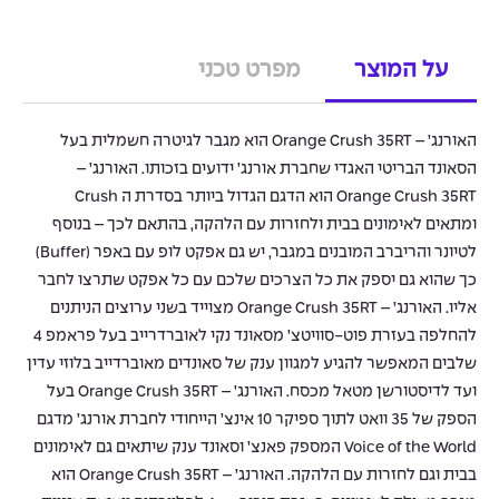
על המוצר
מפרט טכני
האורנג’ – Orange Crush 35RT הוא מגבר לגיטרה חשמלית בעל
הסאונד הבריטי האגדי שחברת אורנג’ ידועים בזכותו. האורנג’ –
Orange Crush 35RT הוא הדגם הגדול ביותר בסדרת ה Crush
ומתאים לאימונים בבית ולחזרות עם הלהקה, בהתאם לכך – בנוסף
לטיונר והריברב המובנים במגבר, יש גם אפקט לופ עם באפר (Buffer)
כך שהוא גם יספק את כל הצרכים שלכם עם כל אפקט שתרצו לחבר
אליו. האורנג’ – Orange Crush 35RT מצוייד בשני ערוצים הניתנים
להחלפה בעזרת פוט-סוויטצ’ מסאונד נקי לאוברדרייב בעל פראמפ 4
שלבים המאפשר להגיע למגוון ענק של סאונדים מאוברדייב בלוזי עדין
ועד לדיסטורשן מטאל מכסח. האורנג’ – Orange Crush 35RT בעל
הספק של 35 וואט לתוך ספיקר 10 אינצ’ הייחודי לחברת אורנג’ מדגם
Voice of the World המספק פאנצ’ וסאונד ענק שיתאים גם לאימונים
בבית וגם לחזרות עם הלהקה. האורנג’ – Orange Crush 35RT הוא