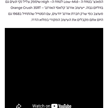
הפאנצ’ בטווח ה -Low-Mid לטווח ה- High שיספק צליל נקי ונעים גם
בווליום גבוה. *עיצוב אורנג’ קלאסי האורנג’ – Orange Crush 35RT
מעוצב כפי שרק חברת אורנג’ יודעים, עם הסטייל שהתחיל ב1968 גם
היום אתם מקבלים את העיצוב המקורי במלוא הדרו.