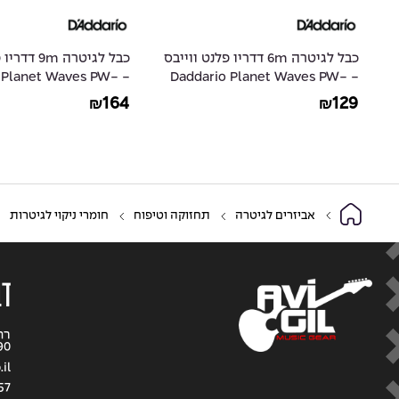
ס
כבל לגיטרה 6m דדריו פלנט ווייבס
כבל לגיטרה m
io Planet Waves PW-
- Daddario Planet Waves PW-
G-30
GRA-20
164
129
₪
₪
אביזרים לגיטרה
תחזוקה וטיפוח
חומרי ניקוי לגיטרות
דב
90
il
57