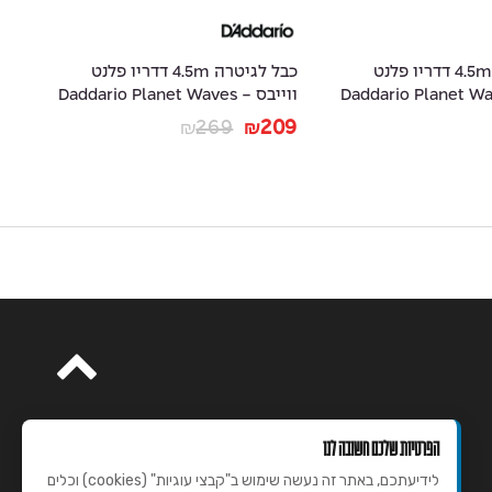
כבל לגיטרה 4.5m דדריו פלנט
כבל לגיטרה 4.5m דדריו פלנט
ס - Daddario Planet Waves
ווייבס - Daddario Planet Waves
15
PW-AMSK-15
29
269
209
₪
₪
הפרטיות שלכם חשובה לנו
לידיעתכם, באתר זה נעשה שימוש ב"קבצי עוגיות" (cookies) וכלים