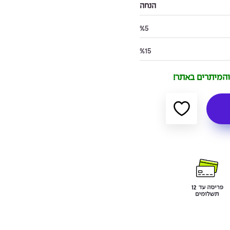
הנחה
%5
%15
 והמיתרים באתר!