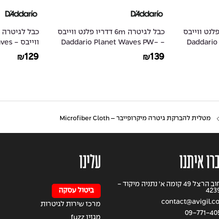
9 דדריו פלנט ווייבס
כבל לגיטרה 6m דדריו פלנט ווייבס
- Daddar
- Daddario Planet Waves PW-
ווייב
PW-G-15
G-20
129
139
₪
₪
מטלית להברקת גיטרה מיקרופייבר – Microfiber Cloth
רו איתנו
עלינו
רחוב הרצל 49 קומה א' נתניה מיקוד -
423
ביטול עסקה
contact@avigil.co.
מרכז שירות לגיטרות
09-771-40
מגזין fuzz