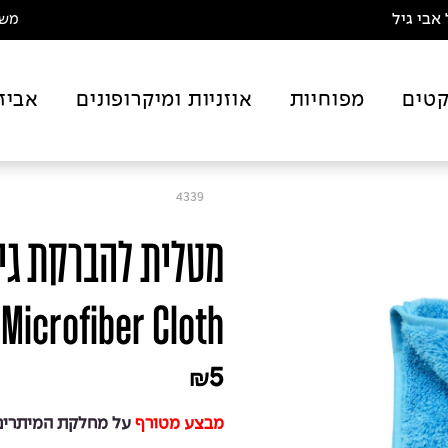
אבי גיל
משלו
טים
מפוחיות
אוזניות ומיקרופונים
אביז
4339
מטלית להברקת גיט
Microfiber Cloth
5
₪
מבצע מטורף
על מחלקת המיתרים 