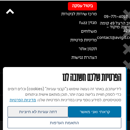
ביטול עסקה
מרכז שירות לגיטרות
09-771-4057
מגזין fuzz
רחוב הרצל 49 קומה
נתניה מיקוד -
42
משלוחים
contact@avigil.co
מדיניות פרטיות
תקנון אתר
הצהרת נגישות
הפרטיות שלכם חשובה לנו
לידיעתכם, באתר זה נעשה שימוש ב"קבצי עוגיות" (cookies) וכלים דומים
כדי לספק חוויית גלישה טובה יותר, תוכן מותאם אישית וניתוחים
סטטיסטיים. למידע נוסף עיינו במדיניות הפרטיות שלנו.
מדיניות הפרטיות
© 2020 זכויות שמורות למרכז הגיטרות של אבי גיל
קראתי ואני מאשר
דחה עוגיות לא חיוניות
התאמת העדפות
שנו העדפות פרטיות