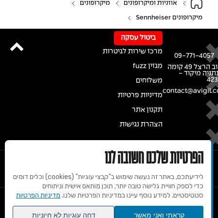
אוזניות ומיקרופונים
מיקרופונים
מיקרופונים Sennheiser
ביטול עסקה
מרכז שירות לגיטרות
09-771-4057
מגזין fuzz
רחוב הרצל 49 קומה
נתניה מיקוד -
42
משלוחים
contact@avigil.co
מדיניות פרטיות
תקנון אתר
הצהרת נגישות
הפרטיות שלכם חשובה לנו
לידיעתכם, באתר זה נעשה שימוש ב"קבצי עוגיות" (cookies) וכלים דומים
כדי לספק חוויית גלישה טובה יותר, תוכן מותאם אישית וניתוחים
סטטיסטיים. למידע נוסף עיינו במדיניות הפרטיות שלנו.
מדיניות הפרטיות
© 2020 זכויות שמורות למרכז הגיטרות של אבי גיל
קראתי ואני מאשר
דחה עוגיות לא חיוניות