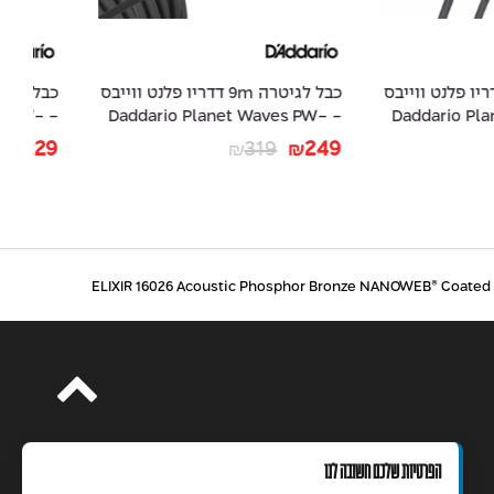
כבל לגיטרה 9m דדריו פלנט ווייבס
כבל לגיטרה 6m דדריו פלנט ווייבס
- Daddario Planet Waves PW-
- Daddario Planet
15
AMSK-20
09
289
229
₪
₪
₪
הפרטיות שלכם חשובה לנו