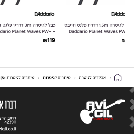
ייבס
כבל לגיטרה 3m דדריו פלנט ווייבס
כבל לגיטרה m
- Daddario Planet Waves PW-
ווייבס - et Waves
PW-AGL-15
G-10
154
119
₪
₪
אביזרים לגיטרה
מיתרים לגיטרות
מיתרים לגיטרות אקו
דברו א
42390
gil.co.il