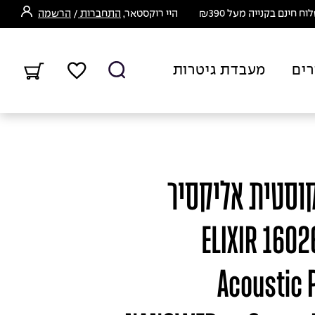
ח חינם בקנייה מעל ₪390
היי רוקסטאר,
התחברות
/
הרשמה
רים
מעבדת גיטרות
קוסטית אליקסיר
רז 25 סטים - ELIXIR 16026
Acoustic 