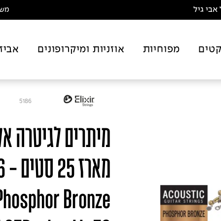
אבי גיל
משלו
טים
מפוחיות
אוזניות ומיקרופונים
אביז
5186
מיתרים לגיטרה א
מא
Phosphor Bronze