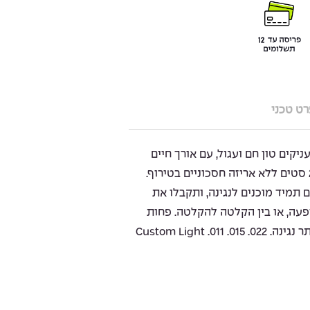
ט טכני
 הפוספור ברונז של Elixir מעניקים טון חם ועגול, עם אורך חיים
ממושך במיוחד, כאן במארז של 25 סטים ללא אריזה חסכוניים בטירוף.
הNanoweb המיתרים תמיד מוכנים לנגינה, ותקבלו את
ופעה, או בין הקלטה להקלטה. פחות
התעסקות עם החלפות מיתרים, יותר נגינה. Custom Light .011 .015 .022