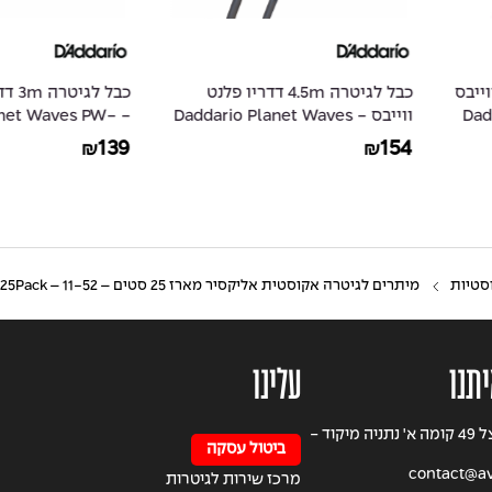
4.5 דדריו פלנט
כבל לגיטרה 3m דדריו פלנט ווייבס
Daddario Plan
- Daddario Planet Waves PW-
 Waves PW-
AMSK-30
AGL-10
319
249
139
₪
₪
סטיות
מיתרים לגיטרה אקוסטית אליקסיר מארז 25 סטים – ELIXIR 16026 Acoustic Phosphor Bronze NANOWEB® Coated 25Pack – 11-52
יתנו
עלינו
רחוב הרצל 49 קומה א' נתניה מיקוד -
ביטול עסקה
contact@avi
מרכז שירות לגיטרות