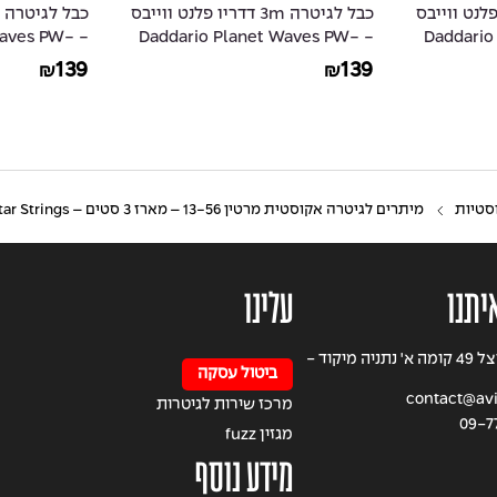
3 דדריו פלנט ווייבס
כבל לגיטרה 3m דדריו פלנט ווייבס
 Waves PW-
- Daddario Planet Waves PW-
- Daddar
AGL-10
AGLRA-10
139
139
₪
₪
סטיות
מיתרים לגיטרה אקוסטית מרטין 13-56 – מארז 3 סטים – Martin MA150PK3 80/20 Bronze Acoustic Guitar Strings
יתנו
עלינו
רחוב הרצל 49 קומה א' נתניה מיקוד -
ביטול עסקה
contact@avig
מרכז שירות לגיטרות
09-7
מגזין fuzz
מידע נוסף