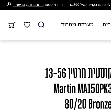
ח חינם בקנייה מעל ₪390
היי רוקסטאר,
התחברות
/
הרשמה
רים
מעבדת גיטרות
מיתרים לגיטרה אקוסטית מרטין 13-56
 מארז 3 סטים - Martin MA150PK3
80/20 Bronze