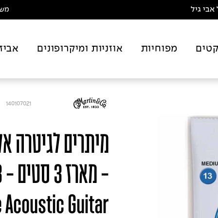
אבי גיל
משלו
טים
מפוחיות
אוזניות ומיקרופונים
אביז
140107021
-
 Acoustic Guitar