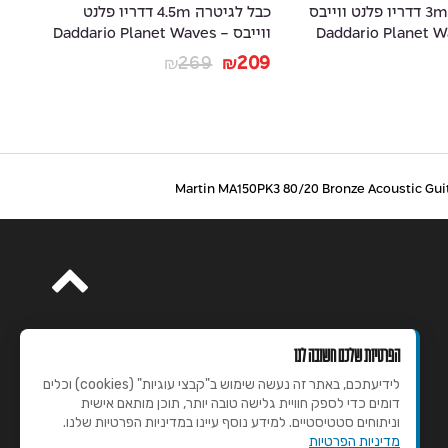
כבל לגיטרה 3m דדריו פלנט ווייבס
כבל לגיטרה 4.5m דדריו פלנט
- Daddario Planet
ווייבס - Daddario Planet Waves
-
20
PW-AMSK-15
39
269
209
₪
₪
הפרטיות שלכם חשובה לנו
לידיעתכם, באתר זה נעשה שימוש ב"קבצי עוגיות" (cookies) וכלים
דומים כדי לספק חוויית גלישה טובה יותר, תוכן מותאם אישית
וניתוחים סטטיסטיים. למידע נוסף עיינו במדיניות הפרטיות שלנו.
מדיניות הפרטיות