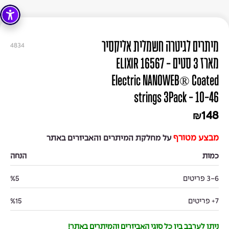
מיתרים לגיטרה חשמלית אליקסיר
4834
מארז 3 סטים - ELIXIR 16567
Electric NANOWEB® Coated
strings 3Pack - 10-46
148
₪
מבצע מטורף
על מחלקת המיתרים והאביזרים באתר
כמות
הנחה
3-6 פריטים
%5
7+ פריטים
%15
ניתן לערבב בין כל סוגי האביזרים והמיתרים באתר!