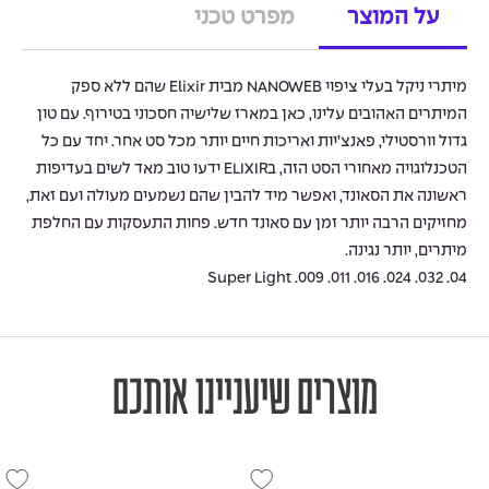
על המוצר
מפרט טכני
מיתרי ניקל בעלי ציפוי NANOWEB מבית Elixir שהם ללא ספק
המיתרים האהובים עלינו, כאן במארז שלישיה חסכוני בטירוף. עם טון
גדול וורסטילי, פאנצ’יות ואריכות חיים יותר מכל סט אחר. יחד עם כל
הטכנלוגויה מאחורי הסט הזה, בELIXIR ידעו טוב מאד לשים בעדיפות
ראשונה את הסאונד, ואפשר מיד להבין שהם נשמעים מעולה ועם זאת,
מחזיקים הרבה יותר זמן עם סאונד חדש. פחות התעסקות עם החלפת
מיתרים, יותר נגינה.
Super Light .009 .011 .016 .024 .032 .04
מוצרים שיעניינו אותכם