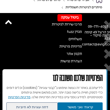
אביזרים לגיטרה
מיתרים לגיטרות
מיתרים לגיטרות חשמליות
ביטול עסקה
מרכז שירות לגיטרות
09-771-4057
מגזין fuzz
רחוב הרצל 49 קומה
נתניה מיקוד -
42
משלוחים
contact@avigil.co
מדיניות פרטיות
תקנון אתר
הצהרת נגישות
הפרטיות שלכם חשובה לנו
לידיעתכם, באתר זה נעשה שימוש ב"קבצי עוגיות" (cookies) וכלים דומים
כדי לספק חוויית גלישה טובה יותר, תוכן מותאם אישית וניתוחים
סטטיסטיים. למידע נוסף עיינו במדיניות הפרטיות שלנו.
מדיניות הפרטיות
© 2020 זכויות שמורות למרכז הגיטרות של אבי גיל
קראתי ואני מאשר
דחה עוגיות לא חיוניות