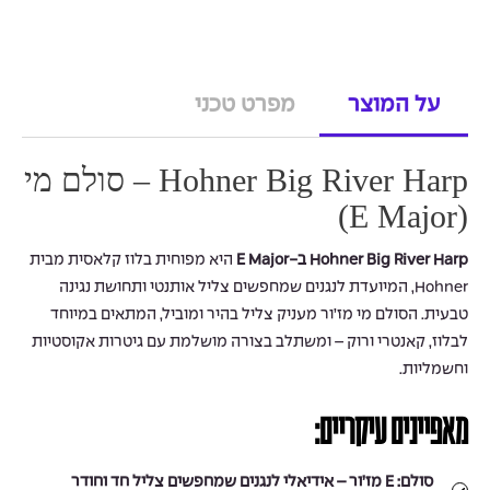
על המוצר
מפרט טכני
Hohner Big River Harp – סולם מי
(E Major)
Hohner Big River Harp ב-E Major
היא מפוחית בלוז קלאסית מבית
Hohner, המיועדת לנגנים שמחפשים צליל אותנטי ותחושת נגינה
טבעית. הסולם מי מז’ור מעניק צליל בהיר ומוביל, המתאים במיוחד
לבלוז, קאנטרי ורוק – ומשתלב בצורה מושלמת עם גיטרות אקוסטיות
וחשמליות.
מאפיינים עיקריים:
סולם:
E מז’ור – אידיאלי לנגנים שמחפשים צליל חד וחודר