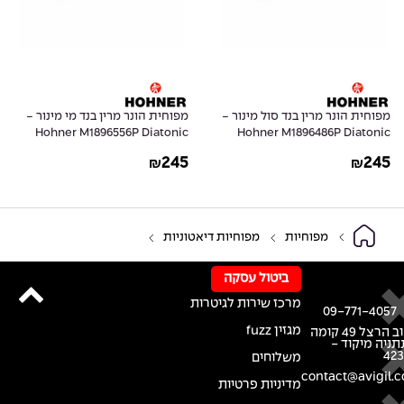
מפוחית הונר מרין בנד סול מינור -
מפוחית הונר מרין בנד מי מינור -
Hohner M1896556P Diatonic
Hohner M1896486P Diatonic
Harmonica Marine Band 1896 in
Harmonica Marine Band 1896 in
245
245
₪
₪
E Natural Minor
G Natural Minor
מפוחיות
מפוחיות דיאטוניות
ביטול עסקה
מרכז שירות לגיטרות
09-771-4057
מגזין fuzz
רחוב הרצל 49 קומה
נתניה מיקוד -
42
משלוחים
contact@avigil.co
מדיניות פרטיות