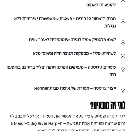
להופעות וג’אמים
מבנה:
דיאטוני, 10 חורים – פשטות שמאפשרת יצירתיות ללא
גבולות
קאם:
פלסטיק עמיד לנגינה אינטנסיבית לאורך שנים
לשוניות:
פליז – מספקות תגובה חדה וסאונד מלא
כיסויים:
נירוסטה – מעניקים הקרנה חזקה וצליל ברור גם בהופעה
חיה
ייצור:
גרמניה – מסורת של איכות מבית Hohner
למי זה מתאים?
לנגן גיטרה שמחפש כלי נוסף להעשיר את הסאונד, או לכל חובב בלוז
ורוק שרוצה מפוחית אמינה ונגישה – ה-Big River Harp ב-E Major