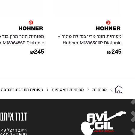
מפוחית הונר מרין בנד לה מינור -
מפוחית הונר מרין בנד ס
 M1896486P Diatonic
Hohner M1896506P Diatonic
 Marine Band 1896 in
Harmonica Marine Band 1896 in
245
245
₪
₪
G Natural Minor
A Natural Minor
מפוחיות
מפוחיות דיאטוניות
מפוחית הונר ביג ריבר פה – r M590066P Diatonic Harmonica Big River Harp in F
דברו איתנו
רח
מיקוד - 42390