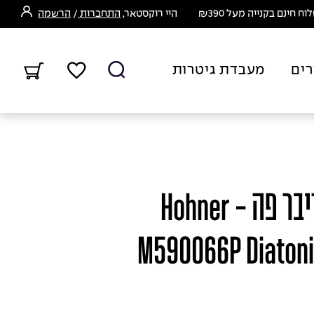
ח חינם בקנייה מעל ₪390
היי רוקסטאר,
התחברות
/
הרשמה
רים
מעבדת גיטרות
מפוחית הונר ביג ריבר פה - Hohner
M590066P Diatoni