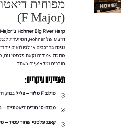
מפוחית דיאטונ
(F Major)
Hohner Big River Harp ב־F Major
ה־MS של Hohner, ה
נגינה בהרכבים או לסולואים ייחודי
מתכת עמידים וקאם פלסטי נוח, מ
חובבים ומקצועיים כאחד.
מאפיינים עיקריים:
סולם:
F מז’ור – צליל גבוה, חד ובהיר, אידיאלי לבלוז, רוק ופולק
מבנה:
10 חורים דיאטוניים – מאפשר נגינה דינמית ומלאת הבעה
קאם:
פלסטי שחור עמיד – מעני