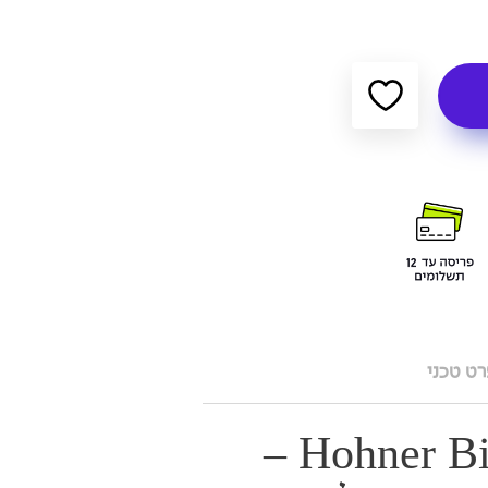
ט טכני
Hohner Big River Harp –