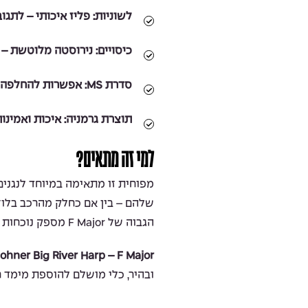
לשוניות:
פליז איכותי – לתגו
כיסויים:
נירוסטה מלוטשת – ה
סדרת MS:
אפשרות להחלפה וש
תוצרת גרמניה:
איכות ואמינות מבי
למי זה מתאים?
מפוחית זו מתאימה במיוחד לנגנים
שלהם – בין אם כחלק מהרכב בלוז, 
הגבוה של F Major מספק נוכחות בולטת במיקס המוזיקלי.
ohner Big River Harp – F Major:
ובהיר, כלי מושלם להוספת מימד ח