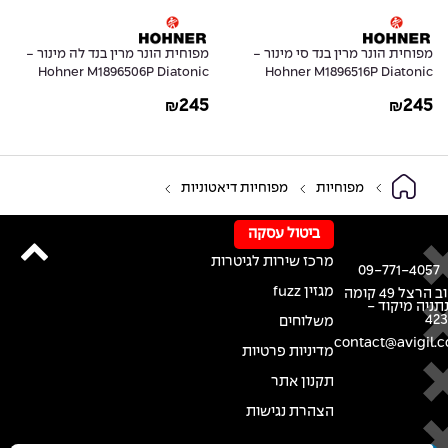
מפוחית הונר מרין בנד סי מינור -
מפוחית הונר מרין בנד לה מינור -
Hohner M1896506P Diatonic
Hohner M1896516P Diatonic
Harmonica Marine Band 1896 in
Harmonica Marine Band 1896 in
245
245
₪
₪
A Natural Minor
B Natural Minor
מפוחיות
מפוחיות דיאטוניות
ביטול עסקה
מרכז שירות לגיטרות
09-771-4057
מגזין fuzz
רחוב הרצל 49 קומה
נתניה מיקוד -
42
משלוחים
contact@avigil.co
מדיניות פרטיות
תקנון אתר
הצהרת נגישות