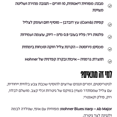
מבנה:
מפוחית דיאטונית, 10 חורים – תגובה מהירה ושליטה
מצוינת
קפיות (Comb):
עץ דובדבן – מוסיף חום ועומק לצליל
פלטות ריד:
פליז בעובי 0.9 מ״מ – דיוק, עוצמה ועמידות
מכסים:
נירוסטה – הקרנת צליל חזקה ונוכחות בימתית
תוצרת:
גרמניה – איכות ובקרה קפדנית של Hohner
למי זה מתאים?
לגיטריסטים, זמרים ונגנים שרוצים להוסיף שכבת צבע בלוזית ייחודית,
עם צליל שמסתדר מצוין במיקס של גיטרות וכלי קצב. מושלם לבלוז,
רוק, פולק וקאנטרי.
Hohner Blues Harp – Ab Major:
מפוחית עם אופי, שנולדה לבמה
ולנגינה לצד גיטרה.