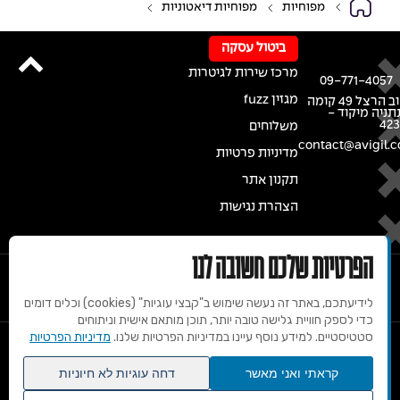
מפוחיות
מפוחיות דיאטוניות
ביטול עסקה
מרכז שירות לגיטרות
09-771-4057
מגזין fuzz
רחוב הרצל 49 קומה
נתניה מיקוד -
42
משלוחים
contact@avigil.co
מדיניות פרטיות
תקנון אתר
הצהרת נגישות
הפרטיות שלכם חשובה לנו
לידיעתכם, באתר זה נעשה שימוש ב"קבצי עוגיות" (cookies) וכלים דומים
כדי לספק חוויית גלישה טובה יותר, תוכן מותאם אישית וניתוחים
סטטיסטיים. למידע נוסף עיינו במדיניות הפרטיות שלנו.
מדיניות הפרטיות
© 2020 זכויות שמורות למרכז הגיטרות של אבי גיל
קראתי ואני מאשר
דחה עוגיות לא חיוניות