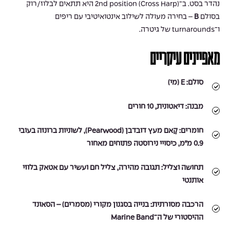
נהדר בסט. ב־2nd position (Cross Harp) היא תתאים לבלוז/רוק
בסולם
B
– בחירה מעולה לשילוב אינטואיטיבי עם ריפים
ו־turnarounds של גיטרה.
מאפיינים עיקריים
סולם:
E (מי)
מבנה:
דיאטונית, 10 חורים
חומרים:
קָאם מעץ דובדבן (Pearwood), לשוניות ברונזה בעובי
0.9 מ״מ, כיסויי נירוסטה פתוחים מאחור
תחושה וצליל:
תגובה מהירה, צליל חם ועשיר עם אטאק בלוזי
אותנטי
הרכבה מסורתית:
בנייה בסגנון מקורי (מסמרים) – הסאונד
ההיסטורי של ה־Marine Band