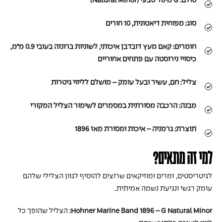
סולם:
G מינור טבעי (Natural Minor)
סוג:
מפוחית דיאטונית, 10 חורים
חומרים:
קאם מעץ דובדבן איכותי, לשוניות ברונזה בעובי 0.9 מ״מ,
כיסויי נירוסטה עם פתחים אחוריים
צליל:
חם, עשיר ובעל עומק – מושלם לליווי גיטרות
מבנה:
הרכבה מסורתית במסמרים לשימור הצליל המקורי
תוצרת:
גרמניה – איכות ומסורת מאז 1896
למי זה מתאים?
לגיטריסטים, זמרים ומוזיקאים שרוצים להוסיף לגוון הצלילי שלהם
עומק רגשי ונגיעת נשמה אמיתית.
Hohner Marine Band 1896 – G Natural Minor:
הצליל שהופך כל