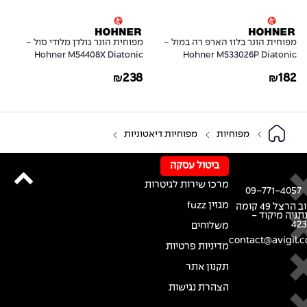
מפוחית הונר בלוז הארפ רה במול -
מפוחית הונר גולדן מלודי סול -
Hohner M54408X Diatonic
Hohner M533026P Diatonic
Harmonica Golden Melody
Harmonica Blues Harp in Db
238
182
₪
₪
Progressive in G
מפוחיות
מפוחיות דיאטוניות
ביטול עסקה
מרכז שירות לגיטרות
09-771-4057
מגזין fuzz
רחוב הרצל 49 קומה
נתניה מיקוד -
42
משלוחים
contact@avigil.co
מדיניות פרטיות
תקנון אתר
הצהרת נגישות