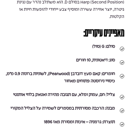
Harp (Second Position) בסולם D. הוא משתלב נהדר עם נגינת
גיטרה, יוצר אווירה עשירה ומוסיף צבע ייחודי להופעות חיות או
הקלטות.
מאפיינים עיקריים:
סולם:
G (סול)
סוג:
דיאטונית, 10 חורים
חומרים:
קאם מעץ דובדבן (Pearwood), לשוניות ברונזה 0.9 מ״מ,
כיסויי נירוסטה פתוחים מאחור
צליל:
חם, עמוק ומלא, עם תגובה מהירה ואטאק בלוזי אותנטי
מבנה:
הרכבה מסורתית במסמרים לשמירה על הצליל המקורי
תוצרת:
גרמניה – איכות ומסורת מאז 1896