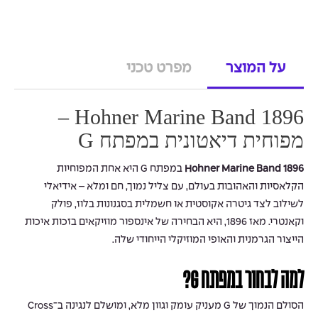
על המוצר
מפרט טכני
Hohner Marine Band 1896 –
מפוחית דיאטונית במפתח G
Hohner Marine Band 1896
במפתח G היא אחת המפוחיות
הקלאסיות והאהובות בעולם, עם צליל נמוך, חם ומלא – אידיאלי
לשילוב לצד גיטרה אקוסטית או חשמלית בסגנונות בלוז, פולק
וקאנטרי. מאז 1896, היא הבחירה של אינספור מוזיקאים בזכות איכות
הייצור הגרמנית והאופי המוזיקלי הייחודי שלה.
למה לבחור במפתח G?
הסולם הנמוך של G מעניק עומק וגוון מלא, ומושלם לנגינה ב־Cross