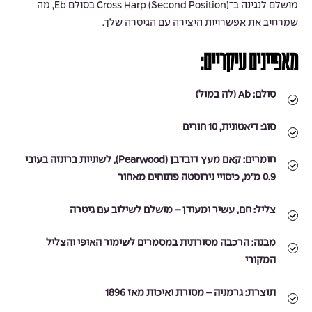
מושלם לנגינה ב־Cross Harp (Second Position) בסולם Eb, מה
שמרחיב את אפשרויות היצירה עם הגיטרה שלך.
מאפיינים עיקריים:
סולם:
Ab (לה במול)
סוג:
דיאטונית, 10 חורים
חומרים:
קאם מעץ דובדבן (Pearwood), לשוניות ברונזה בעובי
0.9 מ״מ, כיסויי נירוסטה פתוחים מאחור
צליל:
חם, עשיר ומעודן – מושלם לשילוב עם גיטרה
מבנה:
הרכבה מסורתית במסמרים לשימור האופי והצליל
המקורי
תוצרת:
גרמניה – מסורת ואיכות מאז 1896