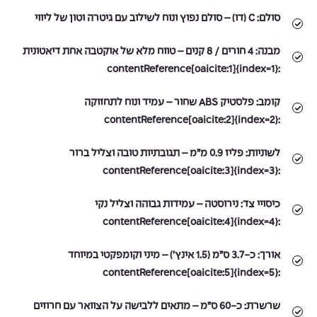
סולם:
C (דו) – סולם נפוץ ונוח לשילוב עם גיטרה וטון של ליווי
מבנה:
4 חורים / 8 קנים – טווח מלא של אוקטבה אחת דיאטונית
:contentReference[oaicite:1]{index=1}
קומב:
פלסטיק ABS שחור – עמיד ונוח לתחזוקה
:contentReference[oaicite:2]{index=2}
לשוניות:
פליז 0.9 מ”מ – תגובתיות טובה וצליל ברור
:contentReference[oaicite:3]{index=3}
כיסויי צד:
נירוסטה – עמידות גבוהה וצליל נקי
:contentReference[oaicite:4]{index=4}
אורך:
כ-3.7 ס”מ (1.5 אינץ’) – מיני וקומפקטי במיוחד
:contentReference[oaicite:5]{index=5}
שרשרת:
כ-60 ס”מ – מתאים ללבישה על הצוואר עם חרוזים