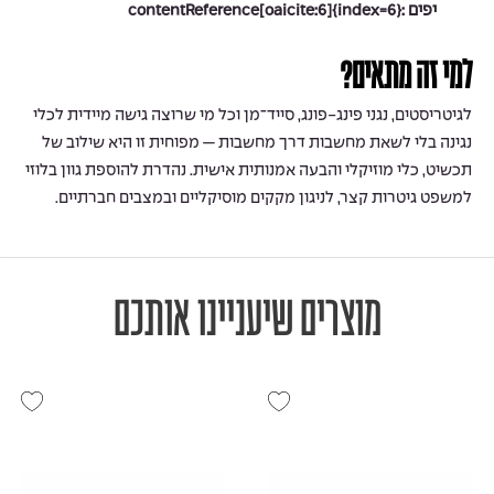
יפים :contentReference[oaicite:6]{index=6}
למי זה מתאים?
לגיטריסטים, נגני פינג-פונג, סייד־מן וכל מי שרוצה גישה מיידית לכלי
נגינה בלי לשאת מחשבות דרך מחשבות — מפוחית זו היא שילוב של
תכשיט, כלי מוזיקלי והבעה אמנותית אישית. נהדרת להוספת גוון בלוזי
למשפט גיטרות קצר, לניגון מקקים מוסיקליים ובמצבים חברתיים.
מוצרים שיעניינו אותכם