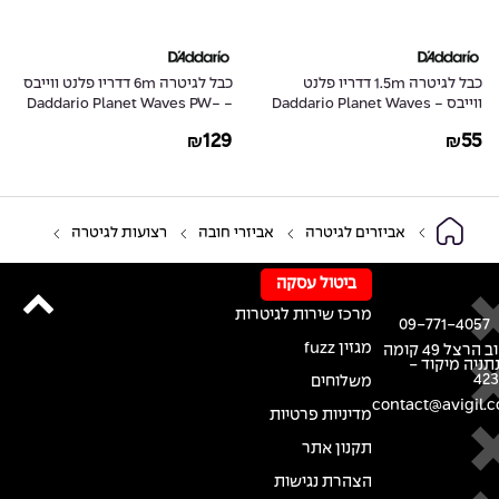
כבל לגיטרה 1.5m דדריו פלנט
כבל לגיטרה 6m דדריו פלנט ווייבס
ווייבס - Daddario Planet Waves
- Daddario Planet Waves PW-
GRA-20
PW-CGT-05
129
55
₪
₪
אביזרים לגיטרה
אביזרי חובה
רצועות לגיטרה
ביטול עסקה
מרכז שירות לגיטרות
09-771-4057
מגזין fuzz
רחוב הרצל 49 קומה
נתניה מיקוד -
42
משלוחים
contact@avigil.co
מדיניות פרטיות
תקנון אתר
הצהרת נגישות