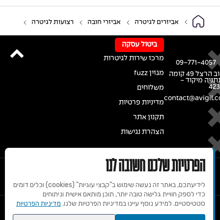
אביזרים לגיטרה
אביזרי חובה
רצועות לגיטרה
ביטול עסקה
מרכז שירות לגיטרות
09-771-4057
מגזין fuzz
רחוב הרצל 49 קומה
נתניה מיקוד -
42
משלוחים
contact@avigil.co
מדיניות פרטיות
תקנון אתר
הצהרת נגישות
הפרטיות שלכם חשובה לנו
לידיעתכם, באתר זה נעשה שימוש ב"קבצי עוגיות" (cookies) וכלים דומים
כדי לספק חוויית גלישה טובה יותר, תוכן מותאם אישית וניתוחים
סטטיסטיים. למידע נוסף עיינו במדיניות הפרטיות שלנו.
מדיניות הפרטיות
© 2020 זכויות שמורות למרכז הגיטרות של אבי גיל