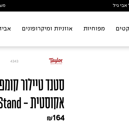
אבי גיל
משלו
טים
מפוחיות
אוזניות ומיקרופונים
אביז
4343
סטנד טיילור קומפ
אקוסטית - Taylor 1403 Guitar Stand
164
₪