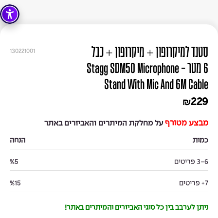
סטנד למיקרופון + מיקרופון + כבל
130221001
6 מטר - Stagg SDM50 Microphone
Stand With Mic And 6M Cable
229
₪
מבצע מטורף
על מחלקת המיתרים והאביזרים באתר
כמות
הנחה
3-6 פריטים
%5
7+ פריטים
%15
ניתן לערבב בין כל סוגי האביזרים והמיתרים באתר!