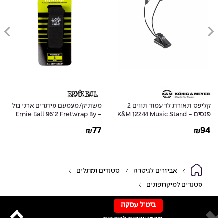
קליפס תאורת לד עמוד תווים 2
משתיק/מעמעם מיתרים ארני בול
מחזיק מפתחות ומפרטים
K&M 12244 
- Ernie Ball 9612 Fretwrap By
טיילור - 06 Key Ring
Pick Holder
Gruv Gear - Small
41
77
₪
₪
אביזרים לגיטרה
סטנדים ומתלים
סטנדים למיקרופונים
ביטול עסקה