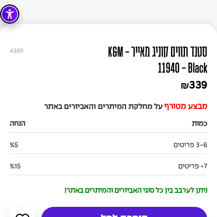
סטנד תווים קוניג מאייר - K&M
4360
11940 - Black
339
₪
מבצע מטורף
על מחלקת המיתרים והאביזרים באתר
כמות
הנחה
3-6 פריטים
%5
7+ פריטים
%15
ניתן לערבב בין כל סוגי האביזרים והמיתרים באתר!