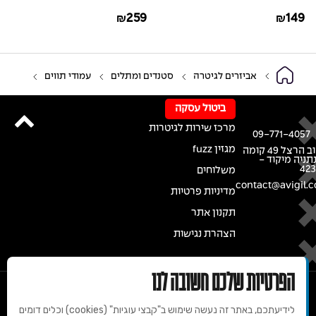
Stand
Guitar Stand
259
149
₪
₪
אביזרים לגיטרה
סטנדים ומתלים
עמודי תווים
ביטול עסקה
מרכז שירות לגיטרות
09-771-4057
מגזין fuzz
רחוב הרצל 49 קומה
נתניה מיקוד -
42
משלוחים
contact@avigil.co
מדיניות פרטיות
תקנון אתר
הצהרת נגישות
הפרטיות שלכם חשובה לנו
לידיעתכם, באתר זה נעשה שימוש ב"קבצי עוגיות" (cookies) וכלים דומים