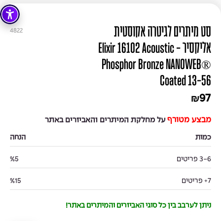
סט מיתרים לגיטרה אקוסטית
4822
אליקסיר - Elixir 16102 Acoustic
Phosphor Bronze NANOWEB®
Coated 13-56
97
₪
מבצע מטורף
על מחלקת המיתרים והאביזרים באתר
כמות
הנחה
3-6 פריטים
%5
7+ פריטים
%15
ניתן לערבב בין כל סוגי האביזרים והמיתרים באתר!