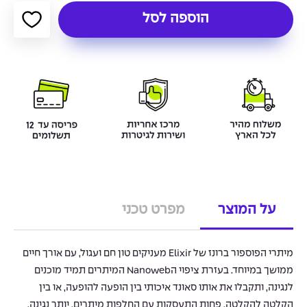
הוספה לסל
על המוצר
מפרט טכני
מיתרי הפוספור ברונז של Elixir מעניקים טון חם ועגול, עם אורך חיים
ממושך במיוחד. בעזרת ציפוי הNanoweb המיתרים תמיד מוכנים
לנגינה, ותקבלו את אותו סאונד איכותי בין הופעה להופעה, או בין
הקלטה להקלטה. פחות התעסקות עם החלפות מיתרים, יותר נגינה.