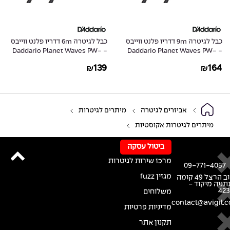
כבל לגיטרה 9m דדריו פלנט ווייבס
כבל לגיטרה 6m דדריו פלנט ווייבס
- Daddario Planet Waves PW-
- Daddario Planet Waves PW-
G-20
G-30
139
164
₪
₪
אביזרים לגיטרה
מיתרים לגיטרות
מיתרים לגיטרות אקוסטיות
ביטול עסקה
מרכז שירות לגיטרות
09-771-4057
מגזין fuzz
רחוב הרצל 49 קומה
נתניה מיקוד -
42
משלוחים
contact@avigil.co
מדיניות פרטיות
תקנון אתר