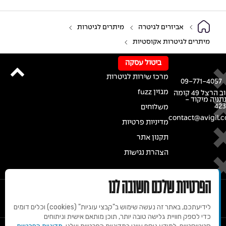
אביזרים לגיטרה
מיתרים לגיטרות
מיתרים לגיטרות אקוסטיות
ביטול עסקה
מרכז שירות לגיטרות
09-771-4057
מגזין fuzz
רחוב הרצל 49 קומה
נתניה מיקוד -
42
משלוחים
contact@avigil.co
מדיניות פרטיות
תקנון אתר
הצהרת נגישות
הפרטיות שלכם חשובה לנו
לידיעתכם, באתר זה נעשה שימוש ב"קבצי עוגיות" (cookies) וכלים דומים
כדי לספק חוויית גלישה טובה יותר, תוכן מותאם אישית וניתוחים