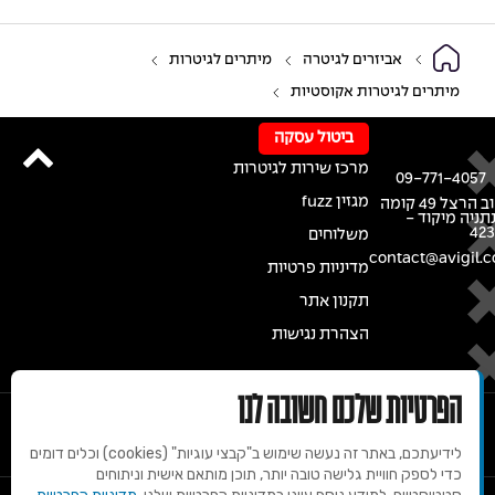
אביזרים לגיטרה
מיתרים לגיטרות
מיתרים לגיטרות אקוסטיות
ביטול עסקה
מרכז שירות לגיטרות
09-771-4057
מגזין fuzz
רחוב הרצל 49 קומה
נתניה מיקוד -
42
משלוחים
contact@avigil.co
מדיניות פרטיות
תקנון אתר
הצהרת נגישות
הפרטיות שלכם חשובה לנו
לידיעתכם, באתר זה נעשה שימוש ב"קבצי עוגיות" (cookies) וכלים דומים
כדי לספק חוויית גלישה טובה יותר, תוכן מותאם אישית וניתוחים