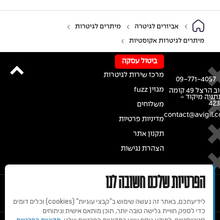
אביזרים לגיטרה
מיתרים לגיטרות
מיתרים לגיטרות אקוסטיות
ביטול עסקה
מרכז שירות לגיטרות
09-771-4057
מגזין fuzz
רחוב הרצל 49 קומה
נתניה מיקוד -
42
משלוחים
contact@avigil.co
מדיניות פרטיות
תקנון אתר
הצהרת נגישות
הפרטיות שלכם חשובה לנו
לידיעתכם, באתר זה נעשה שימוש ב"קבצי עוגיות" (cookies) וכלים דומים
כדי לספק חוויית גלישה טובה יותר, תוכן מותאם אישית וניתוחים