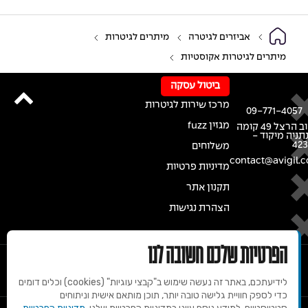
אביזרים לגיטרה
מיתרים לגיטרות
מיתרים לגיטרות אקוסטיות
ביטול עסקה
מרכז שירות לגיטרות
09-771-4057
מגזין fuzz
רחוב הרצל 49 קומה
נתניה מיקוד -
42
משלוחים
contact@avigil.co
מדיניות פרטיות
תקנון אתר
הצהרת נגישות
הפרטיות שלכם חשובה לנו
לידיעתכם, באתר זה נעשה שימוש ב"קבצי עוגיות" (cookies) וכלים דומים
כדי לספק חוויית גלישה טובה יותר, תוכן מותאם אישית וניתוחים