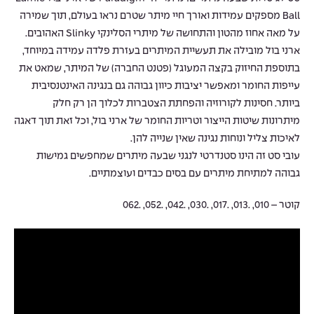
Ball מספקים עמידות ואורך חיי מיתר שטרם נראו בעולם, תוך שמירה
על מאה אחוז מהטון והתחושה של מיתרי הסלינקי Slinky האהובים.
ארני בול מובילה את תעשיית המיתרים בעזרת פלדה עמידה במיוחד,
בתוספת החיזוק בקצה המעוגל (פטנט החברה) של המיתר, שמאט את
עייפות החומר ומאפשר יציבות כיוון גבוהה גם בנגינה האינטנסיבית
ביותר. חסינות לקורוזיה והפחתת הצטברות לכלוך הן רק חלק
מיתרונות שיטות הייצור וטריות החומר של ארני בול, וכל זאת תוך דאגה
לאיכות צליל ונוחות נגינה שאין שנייה להן.
עובי סט זה הינו סטנדרטי לנגני שבעה מיתרים שמחפשים גמישות
גבוהה למתיחת מיתרים עם בסים כבדים ועוצמתיים.
קוטר – 010, .013, .017, .030, .042, .052, .062