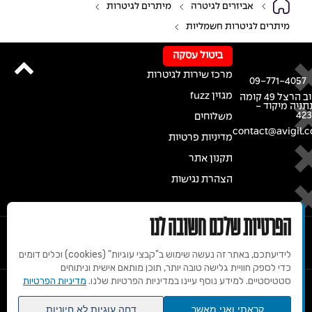
אביזרים לגיטרה
מיתרים לגיטרות
מיתרים לגיטרות חשמליות
ביטול עסקה
מרכז שירות לגיטרות
09-771-4057
מגזין fuzz
רחוב הרצל 49 קומה
נתניה מיקוד -
42
משלוחים
contact@avigil.co
מדיניות פרטיות
תקנון אתר
הצהרת נגישות
הפרטיות שלכם חשובה לנו
לידיעתכם, באתר זה נעשה שימוש ב"קבצי עוגיות" (cookies) וכלים דומים
כדי לספק חוויית גלישה טובה יותר, תוכן מותאם אישית וניתוחים
סטטיסטיים. למידע נוסף עיינו במדיניות הפרטיות שלנו.
מדיניות הפרטיות
© 2020 זכויות שמורות למרכז הגיטרות של אבי גיל
קראתי ואני מאשר
דחה עוגיות לא חיוניות