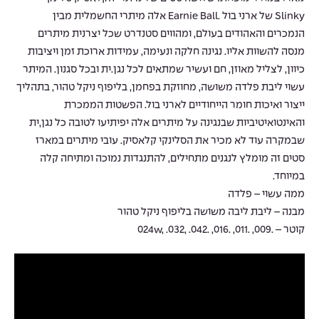
Slinky של ארני בול .Earnie Ball אלה מיתרי החשמלית מבין
הנמכרים והאהודים בעולם, ומהווים סטנדרט שכל יצרנית מיתרים
מנסה להשוות אליו. נגינה חלקה ונעימה, עמידות ארוכת זמן ויציבות
כיוון, לצליל מאוזן, חם ועשיר שמתאים לכל נגן.ית ובכל סגנון. המיתר
עשוי ליבת פלדה משושה, מחוזקת בפחמן, בליפוף ניקל טהור, בתהליך
ייצור ואיכות חומר הייחודיים לארני בול. הפשטות הממכרת
והאינטואיטיביות שבנגינה על מיתרים אלה יפיתיעו לטובה כל נגן,ית
שבמקרה עוד לא מכיר את הסלינקי קלאסיק. עובי מיתרים במארז
סטים זה מומלץ לנגנים מתחילים, להתנגדות נמוכה ומתיחה קלה
במיוחד.
ממה עשוי – פלדה
מבנה – ליבת ליבה משושה בליפוף ניקל טהור
קוטר – .009, .011, .016, .024w, .032, .042