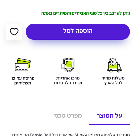
ניתן לערבב בין כל סוגי האביזרים והמיתרים באתר!
הוספה לסל
על המוצר
מפרט טכני
מיתרי הקלאסיק סלינקי Slinky של ארני בול Earnie Ball הם מיתרי