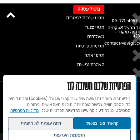
ביטול עסקה
מרכז שירות לגיטרות
09-771-4057
מגזין fuzz
רחוב הרצל 49 קומה
נתניה מיקוד -
42
משלוחים
contact@avigil.co
מדיניות פרטיות
תקנון אתר
הצהרת נגישות
הפרטיות שלכם חשובה לנו
לידיעתכם, באתר זה נעשה שימוש ב"קבצי עוגיות" (cookies) וכלים דומים
כדי לספק חוויית גלישה טובה יותר, תוכן מותאם אישית וניתוחים
סטטיסטיים. למידע נוסף עיינו במדיניות הפרטיות שלנו.
מדיניות הפרטיות
© 2020 זכויות שמורות למרכז הגיטרות של אבי גיל
קראתי ואני מאשר
דחה עוגיות לא חיוניות
התאמת העדפות