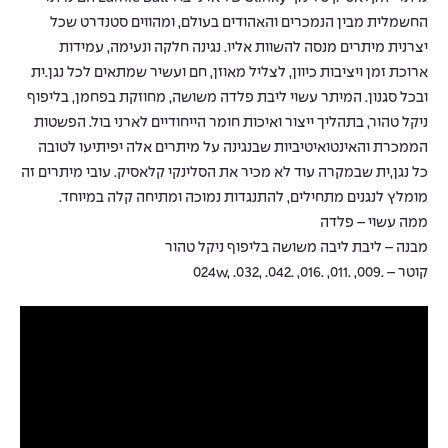
החשמלית מבין הנמכרים והאהודים בעולם, ומהווים סטנדרט שכל
יצרנית מיתרים מנסה להשוות אליו. נגינה חלקה ונעימה, עמידות
ארוכת זמן ויציבות כיוון, לצליל מאוזן, חם ועשיר שמתאים לכל נגן.ית
ובכל סגנון. המיתר עשוי ליבת פלדה משושה, מחוזקת בפחמן, בליפוף
ניקל טהור, בתהליך ייצור ואיכות חומר הייחודיים לארני בול. הפשטות
הממכרת והאינטואיטיביות שבנגינה על מיתרים אלה יפיתיעו לטובה
כל נגן,ית שבמקרה עוד לא מכיר את הסלינקי קלאסיק. עובי מיתרים זה
מומלץ לנגנים מתחילים, להתנגדות נמוכה ומתיחה קלה במיוחד.
ממה עשוי – פלדה
מבנה – ליבת ליבה משושה בליפוף ניקל טהור
קוטר – .009, .011, .016, .024w, .032, .042