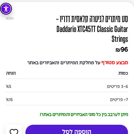
סט מיתרים לגיטרה קלאסית דדריו -
4001
Daddario XTC45TT Classic Guitar
Strings
96
₪
מבצע מטורף
על מחלקת המיתרים והאביזרים באתר
כמות
הנחה
3-6 פריטים
%5
7+ פריטים
%15
ניתן לערבב בין כל סוגי האביזרים והמיתרים באתר!
הוספה לסל