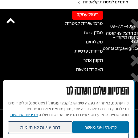
מיתרים לגיטרות קלאסיות
ביטול עסקה
מרכז שירות לגיטרות
09-771-4057
מגזין fuzz
רחוב הרצל 49 קומה
נתניה מיקוד -
42
משלוחים
contact@avigil.co
מדיניות פרטיות
תקנון אתר
הצהרת נגישות
הפרטיות שלכם חשובה לנו
לידיעתכם, באתר זה נעשה שימוש ב"קבצי עוגיות" (cookies) וכלים דומים
כדי לספק חוויית גלישה טובה יותר, תוכן מותאם אישית וניתוחים
סטטיסטיים. למידע נוסף עיינו במדיניות הפרטיות שלנו.
מדיניות הפרטיות
© 2020 זכויות שמורות למרכז הגיטרות של אבי גיל
קראתי ואני מאשר
דחה עוגיות לא חיוניות