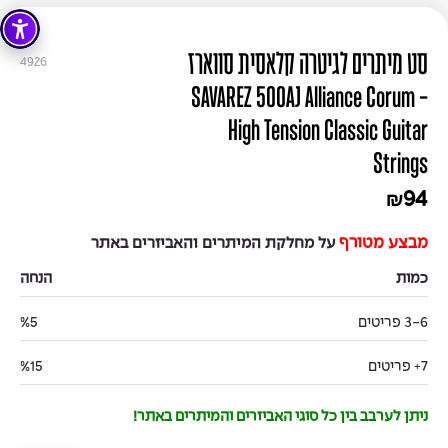
סט מיתרים לגיטרה קלאסית סווארז
4926
- SAVAREZ 500AJ Alliance Corum
High Tension Classic Guitar
Strings
94
₪
מבצע מטורף
על מחלקת המיתרים והאביזרים באתר
כמות
הנחה
3-6 פריטים
%5
7+ פריטים
%15
ניתן לערבב בין כל סוגי האביזרים והמיתרים באתר!