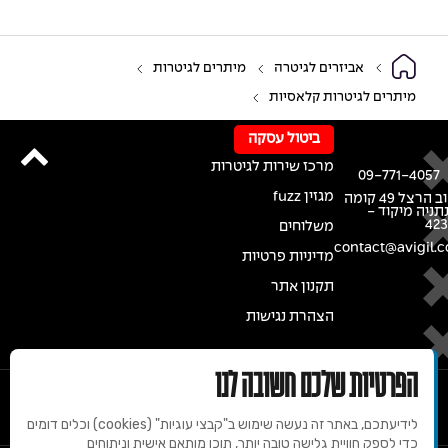
אביזרים לגיטרה
מיתרים לגיטרות
מיתרים לגיטרות קלאסיות
ביטול עסקה
מרכז שירות לגיטרות
09-771-4057
מגזין fuzz
רחוב הרצל 49 קומה
נתניה מיקוד -
42
משלוחים
contact@avigil.co
מדיניות פרטיות
תקנון אתר
הצהרת נגישות
הפרטיות שלכם חשובה לנו
לידיעתכם, באתר זה נעשה שימוש ב"קבצי עוגיות" (cookies) וכלים דומים
כדי לספק חוויית גלישה טובה יותר, תוכן מותאם אישית וניתוחים