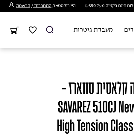
ח חינם בקנייה מעל ₪390
היי רוקסטאר,
התחברות
/
הרשמה
רים
מעבדת גיטרות
 קלאסית סווארז -
SAVAREZ 510CJ New
High Tension Class