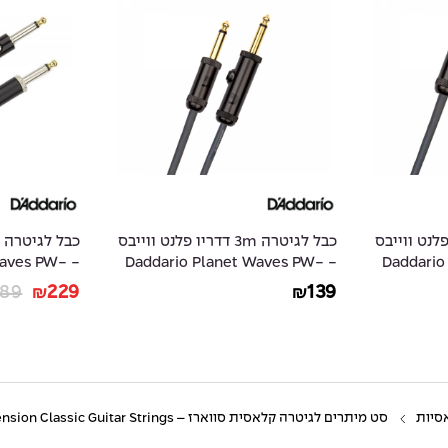
3 דדריו פלנט ווייבס
כבל לגיטרה 3m דדריו פלנט ווייבס
 Waves PW-
- Daddario Planet Waves PW-
- Daddar
AMSK-20
AGL-10
89
229
139
₪
₪
סיות
סט מיתרים לגיטרה קלאסית סווארז – SAVAREZ 510CJ New Cristal Cantiga High Tension Classic Guitar Strings