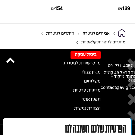
PW-AGL-15
AGLRA-10
154
139
₪
₪
אביזרים לגיטרה
מיתרים לגיטרות
מיתרים לגיטרות קלאסיות
ביטול עסקה
מרכז שירות לגיטרות
09-771-4057
מגזין fuzz
רחוב הרצל 49 קומה
נתניה מיקוד -
42
משלוחים
contact@avigil.co
מדיניות פרטיות
תקנון אתר
הצהרת נגישות
הפרטיות שלכם חשובה לנו